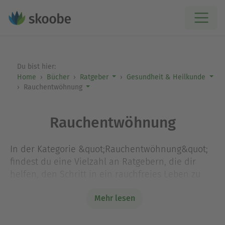
Du bist hier:
Home
Bücher
Ratgeber
Gesundheit & Heilkunde
Rauchentwöhnung
Rauchentwöhnung
In der Kategorie &quot;Rauchentwöhnung&quot;
findest du eine Vielzahl an Ratgebern, die dir
helfen, den Schritt in ein rauchfreies Leben zu
wagen. Diese Bücher bieten umfassende
Mehr lesen
Strategien, um die Nikotinsucht zu überwinden,
stärken deine Willenskraft und geben dir
wertvolle Tipps für die Zeit nach dem Entzug. Sie