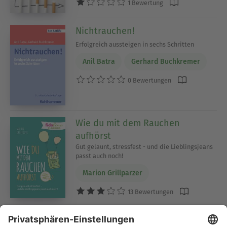
1 Bewertung
Nichtrauchen!
Erfolgreich aussteigen in sechs Schritten
Anil Batra
Gerhard Buchkremer
0 Bewertungen
Wie du mit dem Rauchen
aufhörst
Gut gelaunt, stressfest - und die Lieblingsjeans
passt auch noch!
Marion Grillparzer
13 Bewertungen