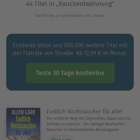
44 Titel in „Rauchentwöhnung“
kombinieren psychologische Einsichten mit
praktischen Übungen und motivierenden
Sortierung: am beliebtesten bei Skoobe
Geschichten von anderen, die erfolgreich
aufgehört haben. Wenn du bereit bist, deinem
Leben eine neue Richtung zu geben, sind diese
Entdecke diese und 500.000 weitere Titel mit
Ratgeber der perfekte Begleiter auf deinem Weg
der Flatrate von Skoobe. Ab 12,99 € im Monat.
zur Freiheit vom Rauchen.
Teste 30 Tage kostenlos
Ausblenden
Endlich Nichtraucher für alle!
Der einfache Weg mit Zigaretten, Vapes und Co.
Schluss zu machen - Der Spiegel-Bestseller-
Klassiker in überarbeiteter Neuausgabe!