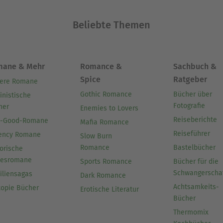
Beliebte Themen
mane & Mehr
Romance &
Sachbuch &
Spice
Ratgeber
ere Romane
Gothic Romance
Bücher über
inistische
Fotografie
her
Enemies to Lovers
Reiseberichte
l-Good-Romane
Mafia Romance
Reiseführer
ency Romane
Slow Burn
Romance
Bastelbücher
orische
besromane
Sports Romance
Bücher für die
Schwangerscha
iliensagas
Dark Romance
Achtsamkeits-
topie Bücher
Erotische Literatur
Bücher
Thermomix