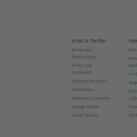
Krimi & Thriller
Ro
Krimis aus
Que
Deutschland
Fem
Krimis aus
Büc
Frankreich
Fee
Historische Krimis
Reg
Politthriller
Hist
Romantic Suspense
Lie
Lustige Krimis
Fam
Horror Bücher
Dys