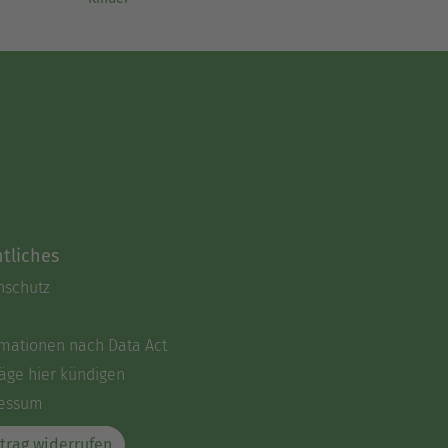
tliches
nschutz
rmationen nach Data Act
äge hier kündigen
essum
trag widerrufen