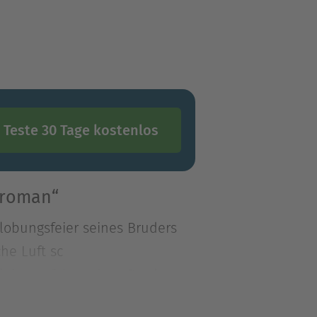
Teste 30 Tage kostenlos
sroman“
lobungsfeier seines Bruders
he Luft sc
lobungsfeier seines Bruders
che Luft schnappen, die