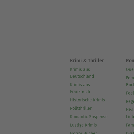
Krimi & Thriller
Ro
Krimis aus
Que
Deutschland
Fem
Krimis aus
Büc
Frankreich
Fee
Historische Krimis
Reg
Politthriller
Hist
Romantic Suspense
Lie
Lustige Krimis
Fam
Horror Bücher
Dys