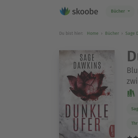
Bücher
Du bist hier:
Home
Bücher
Sage 
D
Blu
zwi
Sa
Thr