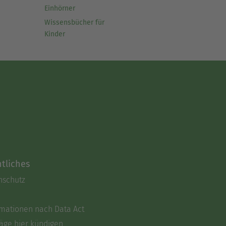
Einhörner
Wissensbücher für
Kinder
tliches
nschutz
rmationen nach Data Act
äge hier kündigen