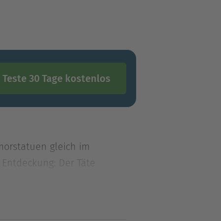
Teste 30 Tage kostenlos
morstatuen gleich im
e Entdeckung: Der Täte
morstatuen gleich im
Entdeckung: Der Täter stellt