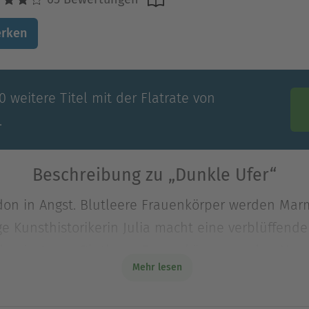
rken
 weitere Titel mit der Flatrate von
.
Beschreibung zu „Dunkle Ufer“
ondon in Angst. Blutleere Frauenkörper werden Mar
ge Kunsthistorikerin Julia macht eine verblüffend
ondon in Angst. Blutleere Frauenkörper werden Mar
Mehr lesen
e Kunsthistorikerin Julia macht eine verblüffende 
 antiken Kunstwerken nach.