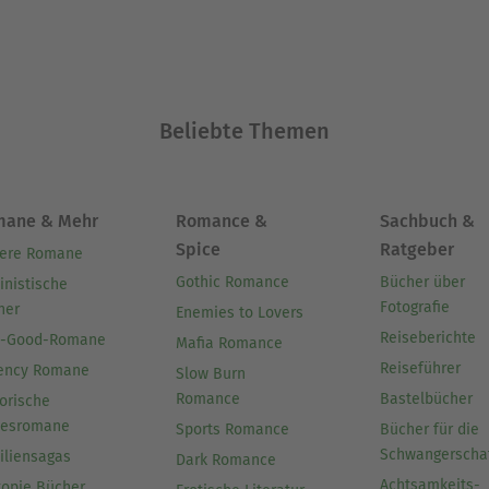
Beliebte Themen
mane & Mehr
Romance &
Sachbuch &
Spice
Ratgeber
ere Romane
Gothic Romance
Bücher über
inistische
Fotografie
her
Enemies to Lovers
Reiseberichte
l-Good-Romane
Mafia Romance
Reiseführer
ency Romane
Slow Burn
Romance
Bastelbücher
orische
besromane
Sports Romance
Bücher für die
Schwangerscha
iliensagas
Dark Romance
Achtsamkeits-
topie Bücher