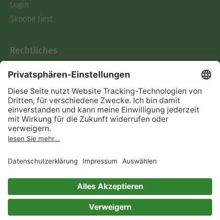
Login
Skoobe liest
Rechtliches
Datenschutz
AGB
Informationen nach Data
Act
Verträge hier kündigen
Impressum
Vertrag widerrufen
Immer ein gutes Buch