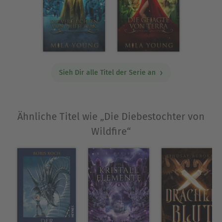
Löwen, magisches Haar und eine Liebe vereinen
sich in diesem herzzerreißenden Märchen,
welches sein eigenes, einzigartiges ‚glückliches
Ende‘ findet.
Sieh Dir alle Titel der Serie an
Über Mila Young
Mila Young geht alles mit dem Eifer und der
Tapferkeit ihrer Märchenhelden an, deren
Geschichten sie beim Heranwachsen begleiten
Ähnliche Titel wie „Die Diebestochter von
haben. Sie erlegt Monster, real und imaginär, als
Wildfire“
gäbe es kein Morgen. Tagsüber herrscht sie über
eine Tastatur als Marketing Koryphäe. Nachts
kämpft sie mit ihrem mächtigen Stift-Schwert,
erschafft Märchen Neuerzählungen und sexy
Geschichten mit einem Happy End.
Ausblenden