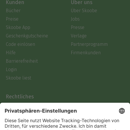
Kunden
Über uns
Bücher
Über Skoobe
Preise
Jobs
Skoobe App
Presse
Geschenkgutscheine
Verlage
Code einlösen
Partnerprogramm
Hilfe
Firmenkunden
Barrierefreiheit
Login
Skoobe liest
Rechtliches
Datenschutz
AGB
Informationen nach Data
Act