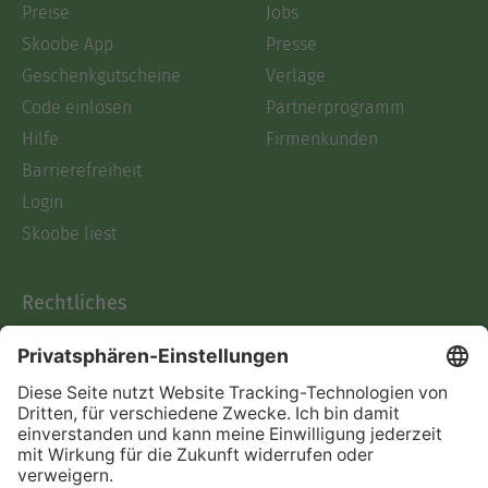
Preise
Jobs
Skoobe App
Presse
Geschenkgutscheine
Verlage
Code einlösen
Partnerprogramm
Hilfe
Firmenkunden
Barrierefreiheit
Login
Skoobe liest
Rechtliches
Datenschutz
AGB
Informationen nach Data
Act
Verträge hier kündigen
Impressum