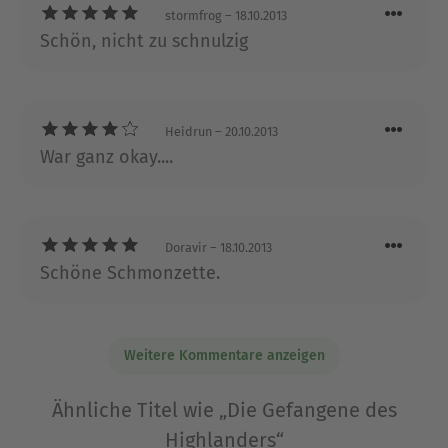
stormfrog
– 18.10.2013
Autorin, die bereits viele Erfolge im Bereich der
Schön, nicht zu schnulzig
Unterhaltungsliteratur vorweisen kann. Ihr
Spektrum reicht von historischen Liebesromanen
über erotische Literatur bis hin zu humorvollen
Ratgebern.
Heidrun
– 20.10.2013
War ganz okay....
Ausblenden
Doravir
– 18.10.2013
Schöne Schmonzette.
Weitere Kommentare anzeigen
Ähnliche Titel wie „Die Gefangene des
Highlanders“