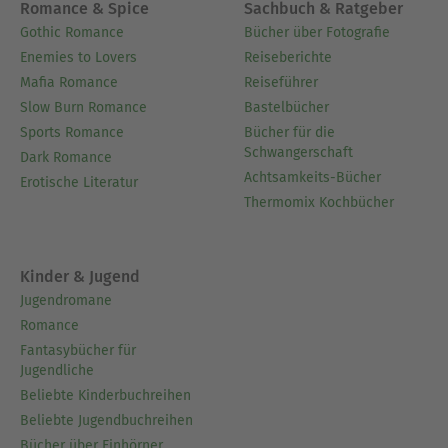
Romance & Spice
Sachbuch & Ratgeber
Gothic Romance
Bücher über Fotografie
Enemies to Lovers
Reiseberichte
Mafia Romance
Reiseführer
Slow Burn Romance
Bastelbücher
Sports Romance
Bücher für die
Schwangerschaft
Dark Romance
Achtsamkeits-Bücher
Erotische Literatur
Thermomix Kochbücher
Kinder & Jugend
Jugendromane
Romance
Fantasybücher für
Jugendliche
Beliebte Kinderbuchreihen
Beliebte Jugendbuchreihen
Bücher über Einhörner