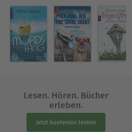
Tieren in einem Bauernhaus in Sonnenbühl auf
der Schwäbischen Alb. Nach dem Tod meines
Sohnes im Jahre 2000 begann ich mit dem
Schreiben. Mein erster Roman „Die
Schimmelreiterin“ wurde im Herbst 2015
veröffentlicht. Meine eigentliche Liebe gilt aber
dem klassischen Kriminalroman. Mein Detektiv ist
ein junger Mops namens Holmes.
Ausblenden
Lesen. Hören. Bücher
erleben.
Jetzt kostenlos testen