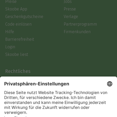
Preise
Jobs
Skoobe App
Presse
Geschenkgutscheine
Verlage
Code einlösen
Partnerprogramm
Hilfe
Firmenkunden
Barrierefreiheit
Login
Skoobe liest
Rechtliches
Datenschutz
AGB
Informationen nach Data
Act
Verträge hier kündigen
Impressum