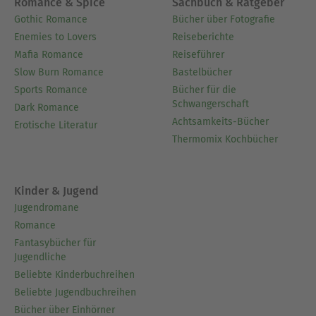
Romance & Spice
Sachbuch & Ratgeber
Gothic Romance
Bücher über Fotografie
Enemies to Lovers
Reiseberichte
Mafia Romance
Reiseführer
Slow Burn Romance
Bastelbücher
Sports Romance
Bücher für die
Schwangerschaft
Dark Romance
Achtsamkeits-Bücher
Erotische Literatur
Thermomix Kochbücher
Kinder & Jugend
Jugendromane
Romance
Fantasybücher für
Jugendliche
Beliebte Kinderbuchreihen
Beliebte Jugendbuchreihen
Bücher über Einhörner