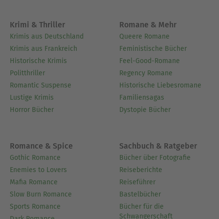
Krimi & Thriller
Romane & Mehr
Krimis aus Deutschland
Queere Romane
Krimis aus Frankreich
Feministische Bücher
Historische Krimis
Feel-Good-Romane
Politthriller
Regency Romane
Romantic Suspense
Historische Liebesromane
Lustige Krimis
Familiensagas
Horror Bücher
Dystopie Bücher
Romance & Spice
Sachbuch & Ratgeber
Gothic Romance
Bücher über Fotografie
Enemies to Lovers
Reiseberichte
Mafia Romance
Reiseführer
Slow Burn Romance
Bastelbücher
Sports Romance
Bücher für die
Schwangerschaft
Dark Romance