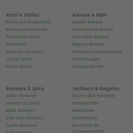
Krimi & Thriller
Romane & Mehr
Krimis aus Deutschland
Queere Romane
Krimis aus Frankreich
Feministische Bücher
Historische Krimis
Feel-Good-Romane
Politthriller
Regency Romane
Romantic Suspense
Historische Liebesromane
Lustige Krimis
Familiensagas
Horror Bücher
Dystopie Bücher
Romance & Spice
Sachbuch & Ratgeber
Gothic Romance
Bücher über Fotografie
Enemies to Lovers
Reiseberichte
Mafia Romance
Reiseführer
Slow Burn Romance
Bastelbücher
Sports Romance
Bücher für die
Schwangerschaft
Dark Romance