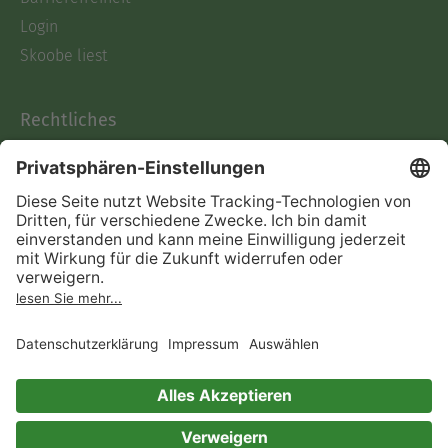
Login
Skoobe liest
Rechtliches
Datenschutz
AGB
Informationen nach Data
Act
Verträge hier kündigen
Impressum
Vertrag widerrufen
Immer ein gutes Buch