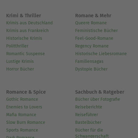
Krimi & Thriller
Romane & Mehr
Krimis aus Deutschland
Queere Romane
Krimis aus Frankreich
Feministische Bücher
Historische Krimis
Feel-Good-Romane
Politthriller
Regency Romane
Romantic Suspense
Historische Liebesromane
Lustige Krimis
Familiensagas
Horror Bücher
Dystopie Bücher
Romance & Spice
Sachbuch & Ratgeber
Gothic Romance
Bücher über Fotografie
Enemies to Lovers
Reiseberichte
Mafia Romance
Reiseführer
Slow Burn Romance
Bastelbücher
Sports Romance
Bücher für die
Schwangerschaft
Dark Romance