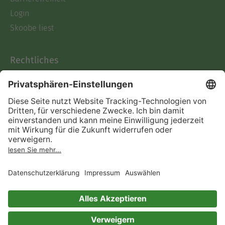
Login
Skoobe liest
Rechtliches
Datenschutz
AGB
Informationen nach Data
Act
Verträge hier kündigen
Impressum
Vertrag widerrufen
Immer ein gutes Buch