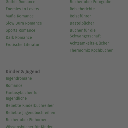
Gothic Romance
Bücher über Fotografie
Enemies to Lovers
Reiseberichte
Mafia Romance
Reiseführer
Slow Burn Romance
Bastelbücher
Sports Romance
Bücher für die
Schwangerschaft
Dark Romance
Achtsamkeits-Bücher
Erotische Literatur
Thermomix Kochbücher
Kinder & Jugend
Jugendromane
Romance
Fantasybücher für
Jugendliche
Beliebte Kinderbuchreihen
Beliebte Jugendbuchreihen
Bücher über Einhörner
Wissensbücher für Kinder