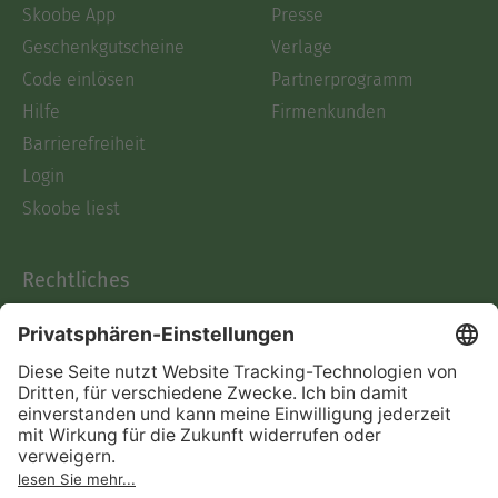
Skoobe App
Presse
Geschenkgutscheine
Verlage
Code einlösen
Partnerprogramm
Hilfe
Firmenkunden
Barrierefreiheit
Login
Skoobe liest
Rechtliches
Datenschutz
AGB
Informationen nach Data
Act
Verträge hier kündigen
Impressum