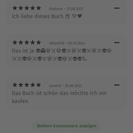
den Ehrgeiz sogar von Lesemuffeln - Superwitzig
erzählt und mit lustigen Rätseln von Spiegel-
dietmar
– 21.09.2021
Bestseller-Autor Magnus Myst
Ich liebe dieses Buch 📕 💚🖤
Über Magnus Myst
Magnus Myst leitet neben seiner Arbeit als Magier
tfdbcfzhf
– 09.01.2024
die Agentur für Zeitreisen, Quantenmagie und
Das ist ja 👽👻💀☠️💀👽☠️💀☠️👽☠️💀☠️👽💀
Abenteuer. Davon abgesehen ist er ein ganz
☠️☠️👽💀☠️👽☠️💀☠️👽💀☠️👽👽🦾
normaler Mensch, der dummerweise nicht
aufhören kann, sich für die Wunder des
Universums zu begeistern.
Lenard
– 26.06.2022
Ausblenden
Das Buch ist schön das möchte ich mir
kaufen
Weitere Kommentare anzeigen