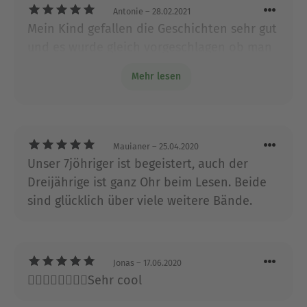
Selbstwertgefühl in Verbindung, wie es aus seiner
Antonie
– 28.02.2021
schweren Kindheit resultierte. Heute ist er
Mein Kind gefallen die Geschichten sehr gut
»Aktiver Botschafter« des Deutschen
und es wurde gleich vorgeschlagen ob man
Kinderschutzzbundes. 2013 feierte Peter Schilling
das nicht auch als Kinder Serie Verfilmen
sein 30-jähriges Bühnenjubiläum.
Mehr lesen
könnte.
Ausblenden
Mauianer
– 25.04.2020
Unser 7jöhriger ist begeistert, auch der
Dreijährige ist ganz Ohr beim Lesen. Beide
sind glücklich über viele weitere Bände.
Jonas
– 17.06.2020
👍🏽👍🏽👍🏽👍🏽Sehr cool