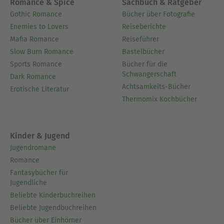
Romance & Spice
Sachbuch & Ratgeber
Gothic Romance
Bücher über Fotografie
Enemies to Lovers
Reiseberichte
Mafia Romance
Reiseführer
Slow Burn Romance
Bastelbücher
Sports Romance
Bücher für die
Schwangerschaft
Dark Romance
Achtsamkeits-Bücher
Erotische Literatur
Thermomix Kochbücher
Kinder & Jugend
Jugendromane
Romance
Fantasybücher für
Jugendliche
Beliebte Kinderbuchreihen
Beliebte Jugendbuchreihen
Bücher über Einhörner