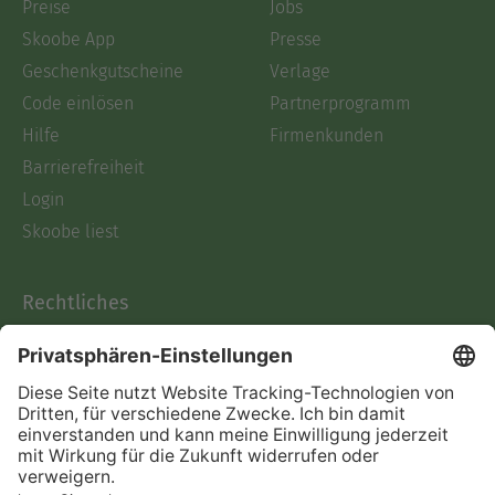
Preise
Jobs
Skoobe App
Presse
Geschenkgutscheine
Verlage
Code einlösen
Partnerprogramm
Hilfe
Firmenkunden
Barrierefreiheit
Login
Skoobe liest
Rechtliches
Datenschutz
AGB
Informationen nach Data
Act
Verträge hier kündigen
Impressum