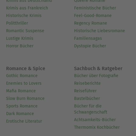
Krimis aus Deutschland
Queere Romane
Krimis aus Frankreich
Feministische Bücher
Historische Krimis
Feel-Good-Romane
Politthriller
Regency Romane
Romantic Suspense
Historische Liebesromane
Lustige Krimis
Familiensagas
Horror Bücher
Dystopie Bücher
Romance & Spice
Sachbuch & Ratgeber
Gothic Romance
Bücher über Fotografie
Enemies to Lovers
Reiseberichte
Mafia Romance
Reiseführer
Slow Burn Romance
Bastelbücher
Sports Romance
Bücher für die
Schwangerschaft
Dark Romance
Achtsamkeits-Bücher
Erotische Literatur
Thermomix Kochbücher