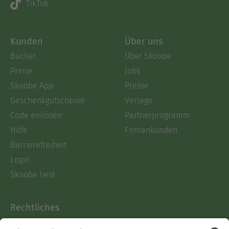
TikTok
Kunden
Über uns
Bücher
Über Skoobe
Preise
Jobs
Skoobe App
Presse
Geschenkgutscheine
Verlage
Code einlösen
Partnerprogramm
Hilfe
Firmenkunden
Barrierefreiheit
Login
Skoobe liest
Rechtliches
Datenschutz