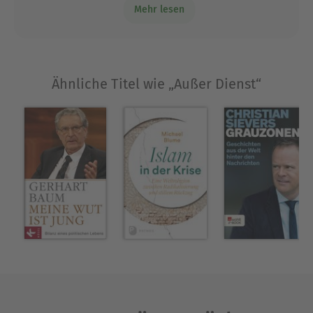
»Außer Dienst« (2008), »Vertiefungen. Neue
Mehr lesen
und ist dabei durchaus selbstkritisch.
Beiträge zum Verständnis unserer Welt« (2010)
sowie »Ein letzter Besuch. Begegnungen mit der
Weltmacht China« (2013). Er starb im November
2015 im Alter von 96 Jahren.
Ähnliche Titel wie „Außer Dienst“
Ausblenden