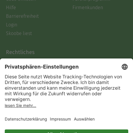
Hilfe
Firmenkunden
Barrierefreiheit
Login
Skoobe liest
Rechtliches
Datenschutz
AGB
Informationen nach Data
Act
Verträge hier kündigen
Impressum
Vertrag widerrufen