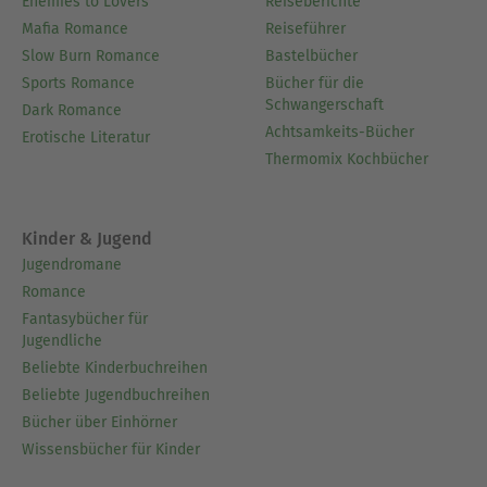
Enemies to Lovers
Reiseberichte
Mafia Romance
Reiseführer
Slow Burn Romance
Bastelbücher
Sports Romance
Bücher für die
Schwangerschaft
Dark Romance
Achtsamkeits-Bücher
Erotische Literatur
Thermomix Kochbücher
Kinder & Jugend
Jugendromane
Romance
Fantasybücher für
Jugendliche
Beliebte Kinderbuchreihen
Beliebte Jugendbuchreihen
Bücher über Einhörner
Wissensbücher für Kinder