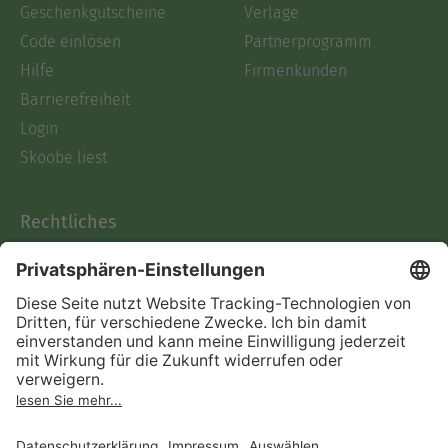
Geschenkgutscheine
Verlage
Code einlösen
Partnerprogramm
Hilfe
Firmenkunden
Barrierefreiheit
Login
Skoobe liest
Rechtliches
Datenschutz
AGB
Informationen nach Data
Act
Verträge hier kündigen
Impressum
Vertrag widerrufen