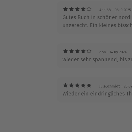
Martin nicht schreibt, arbeit
Anni68
– 06.10.2025
Boden.
Gutes Buch in schöner nord
ungerecht. Ein kleines biss
don
– 14.09.2024
wieder sehr spannend, bis zum
JuleSchmidt
– 28.0
Wieder ein eindringliches 