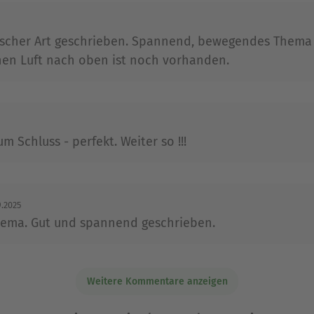
et die studierte Literaturwissenschaftlerin als Leh
ischer Art geschrieben. Spannend, bewegendes Thema 
chen Luft nach oben ist noch vorhanden.
Ausblenden
 Schluss - perfekt. Weiter so !!!
9.2025
Thema. Gut und spannend geschrieben.
Weitere Kommentare anzeigen