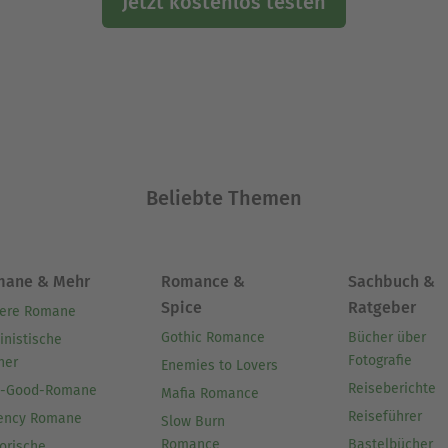
Jetzt kostenlos testen
Beliebte Themen
mane & Mehr
Romance &
Sachbuch &
Spice
Ratgeber
ere Romane
Gothic Romance
Bücher über
inistische
Fotografie
her
Enemies to Lovers
Reiseberichte
l-Good-Romane
Mafia Romance
Reiseführer
ency Romane
Slow Burn
Romance
Bastelbücher
orische