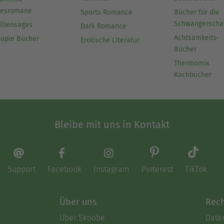
besromane
Sports Romance
Bücher für die
Schwangerscha
iliensagas
Dark Romance
Achtsamkeits-
topie Bücher
Erotische Literatur
Bücher
Thermomix
Kochbücher
Bleibe mit uns in Kontakt
Support
Facebook
Instagram
Pinterest
TikTok
Über uns
Rech
Über Skoobe
Date