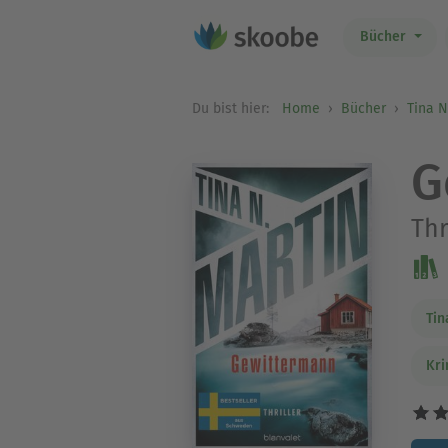
Bücher
Du bist hier:
Home
Bücher
Tina N
G
Thr
Tin
Kri