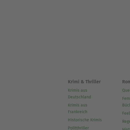
Krimi & Thriller
Ro
Krimis aus
Que
Deutschland
Fem
Krimis aus
Büc
Frankreich
Fee
Historische Krimis
Reg
Politthriller
Hist