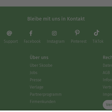
Bleibe mit uns in Kontakt
Support
Facebook
Instagram
Pinterest
TikTok
Über uns
Rech
Über Skoobe
Date
Jobs
AGB
Presse
Info
Verlage
Vertr
Partnerprogramm
Impr
Firmenkunden
Ver