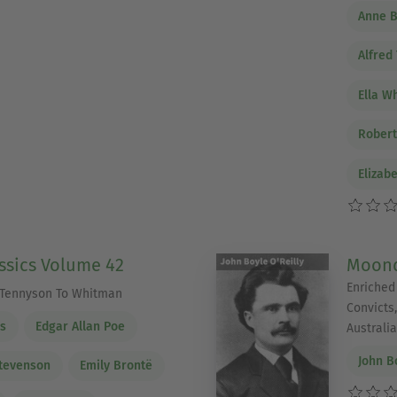
Anne B
Alfred
Ella W
Robert
Elizab
ssics Volume 42
Moon
Enriched
: Tennyson To Whitman
Convicts,
ns
Edgar Allan Poe
Australia
John B
Stevenson
Emily Brontë