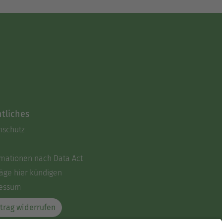
tliches
nschutz
rmationen nach Data Act
äge hier kündigen
essum
trag widerrufen