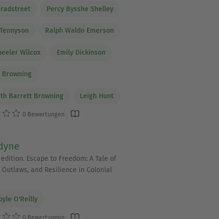
radstreet
Percy Bysshe Shelley
 Tennyson
Ralph Waldo Emerson
heeler Wilcox
Emily Dickinson
 Browning
eth Barrett Browning
Leigh Hunt
0 Bewertungen
dyne
 edition. Escape to Freedom: A Tale of
 Outlaws, and Resilience in Colonial
oyle O'Reilly
0 Bewertungen