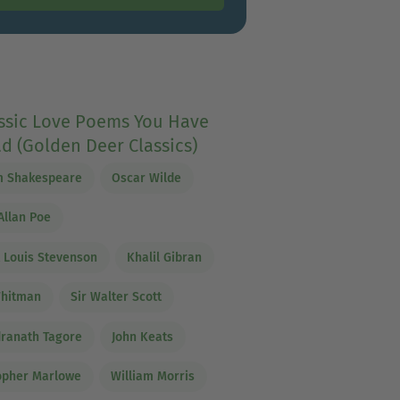
assic Love Poems You Have
d (Golden Deer Classics)
m Shakespeare
Oscar Wilde
Allan Poe
 Louis Stevenson
Khalil Gibran
Whitman
Sir Walter Scott
ranath Tagore
John Keats
opher Marlowe
William Morris