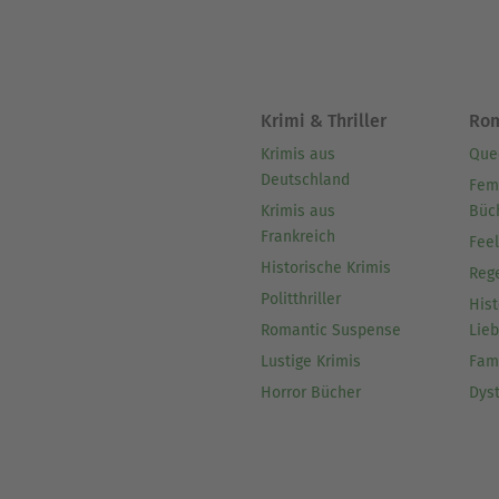
Krimi & Thriller
Ro
Krimis aus
Que
Deutschland
Fem
Krimis aus
Büc
Frankreich
Fee
Historische Krimis
Reg
Politthriller
Hist
Romantic Suspense
Lie
Lustige Krimis
Fam
Horror Bücher
Dys