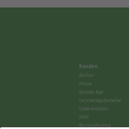
Kunden
Bücher
Preise
Skoobe App
Geschenkgutscheine
Code einlösen
Hilfe
Barrierefreiheit