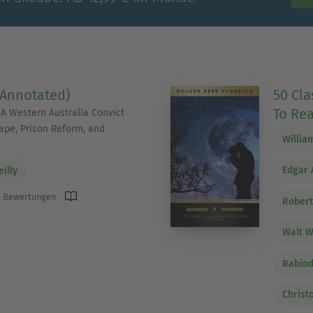
Annotated)
50 Cl
To Rea
 A Western Australia Convict
ape, Prison Reform, and
Willia
Edgar 
illy
 Bewertungen
Robert
Walt 
Rabind
Christ