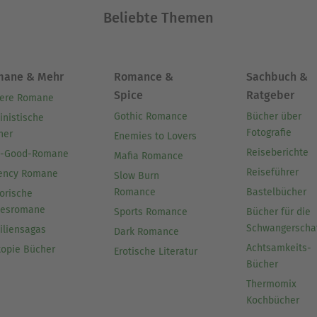
Beliebte Themen
mane & Mehr
Romance &
Sachbuch &
Spice
Ratgeber
ere Romane
Gothic Romance
Bücher über
inistische
Fotografie
her
Enemies to Lovers
Reiseberichte
l-Good-Romane
Mafia Romance
Reiseführer
ency Romane
Slow Burn
Romance
Bastelbücher
orische
besromane
Sports Romance
Bücher für die
Schwangerscha
iliensagas
Dark Romance
Achtsamkeits-
topie Bücher
Erotische Literatur
Bücher
Thermomix
Kochbücher