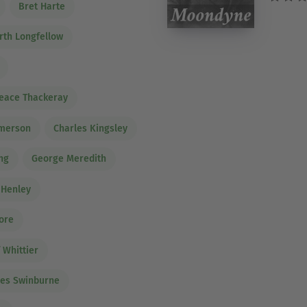
Bret Harte
th Longfellow
eace Thackeray
Emerson
Charles Kingsley
ng
George Meredith
 Henley
ore
 Whittier
les Swinburne