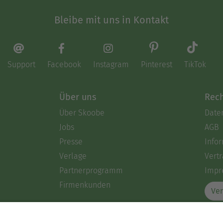
Bleibe mit uns in Kontakt
Support
Facebook
Instagram
Pinterest
TikTok
Über uns
Rech
Über Skoobe
Date
Jobs
AGB
Presse
Info
Verlage
Vertr
Partnerprogramm
Impr
Firmenkunden
Ver