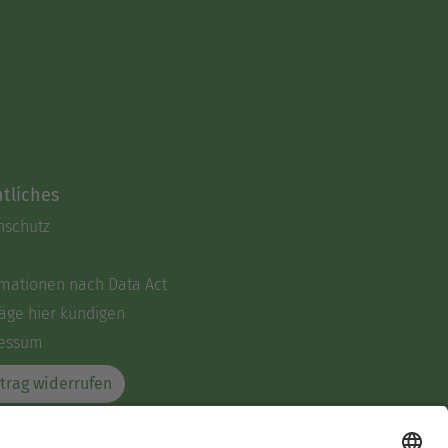
tliches
nschutz
rmationen nach Data Act
äge hier kündigen
essum
trag widerrufen