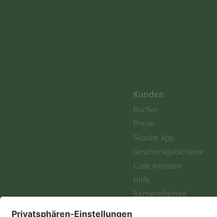
Kunden
Bücher
Preise
Skoobe App
Geschenkgutscheine
Code einlösen
Hilfe
Barrierefreiheit
Login