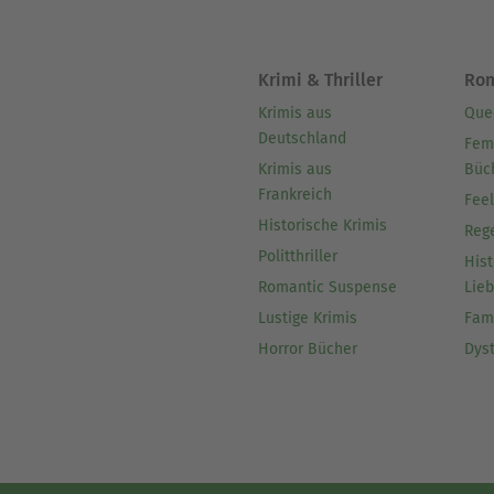
Krimi & Thriller
Ro
Krimis aus
Que
Deutschland
Fem
Krimis aus
Büc
Frankreich
Fee
Historische Krimis
Reg
Politthriller
Hist
Romantic Suspense
Lie
Lustige Krimis
Fam
Horror Bücher
Dys