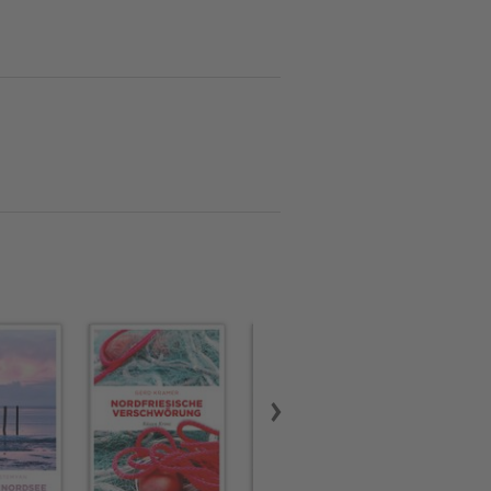
treu, ehe er sein
er in Lübeck. Im Emons
udonym Jesper Lund