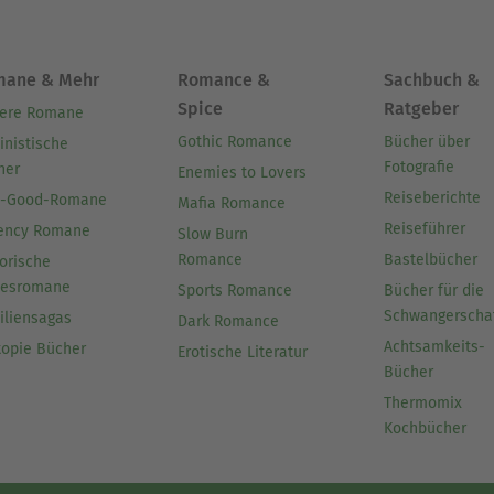
mane & Mehr
Romance &
Sachbuch &
Spice
Ratgeber
ere Romane
Gothic Romance
Bücher über
inistische
Fotografie
her
Enemies to Lovers
Reiseberichte
l-Good-Romane
Mafia Romance
Reiseführer
ency Romane
Slow Burn
Romance
Bastelbücher
orische
besromane
Sports Romance
Bücher für die
Schwangerscha
iliensagas
Dark Romance
Achtsamkeits-
topie Bücher
Erotische Literatur
Bücher
Thermomix
Kochbücher