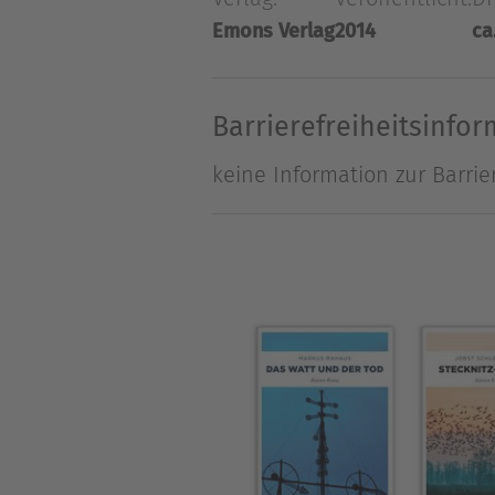
Emons Verlag
2014
ca
Über Jobst Schlennstedt
Jobst Schlennstedt wurde 197
Geografiestudium an der Uni
Barrierefreiheitsinfo
Verlag veröffentlicht er Kü
keine Information zur Barrie
Schweden-Krimis sowie Titel
www.jobst-schlennstedt.de