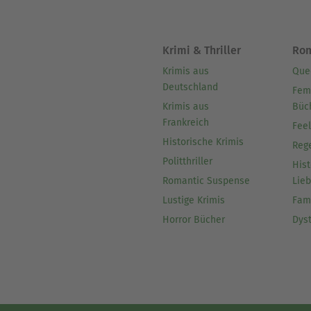
Krimi & Thriller
Ro
Krimis aus
Que
Deutschland
Fem
Krimis aus
Büc
Frankreich
Fee
Historische Krimis
Reg
Politthriller
Hist
Romantic Suspense
Lie
Lustige Krimis
Fam
Horror Bücher
Dys