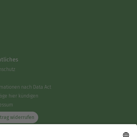
tliches
nschutz
rmationen nach Data Act
äge hier kündigen
essum
trag widerrufen