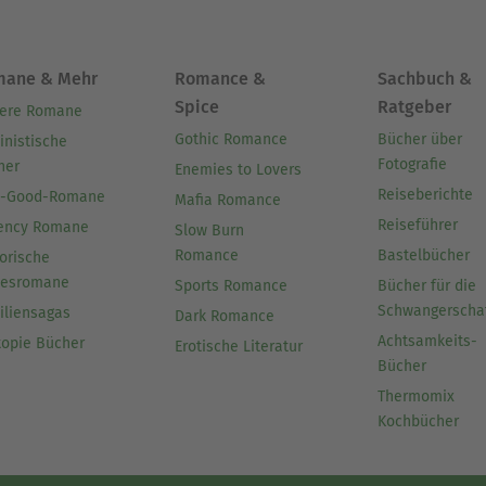
mane & Mehr
Romance &
Sachbuch &
Spice
Ratgeber
ere Romane
Gothic Romance
Bücher über
inistische
Fotografie
her
Enemies to Lovers
Reiseberichte
l-Good-Romane
Mafia Romance
Reiseführer
ency Romane
Slow Burn
Romance
Bastelbücher
orische
besromane
Sports Romance
Bücher für die
Schwangerscha
iliensagas
Dark Romance
Achtsamkeits-
topie Bücher
Erotische Literatur
Bücher
Thermomix
Kochbücher