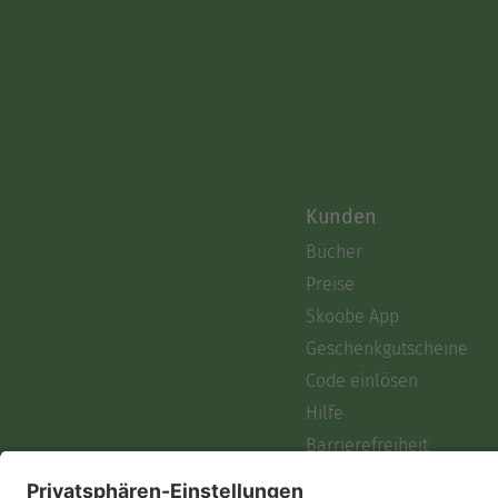
Kunden
Bücher
Preise
Skoobe App
Geschenkgutscheine
Code einlösen
Hilfe
Barrierefreiheit
Login