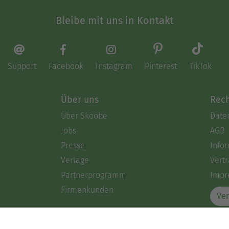
Bleibe mit uns in Kontakt
Support
Facebook
Instagram
Pinterest
TikTok
Über uns
Rech
Über Skoobe
Date
Jobs
AGB
Presse
Info
Verlage
Vertr
Partnerprogramm
Impr
Firmenkunden
Ver