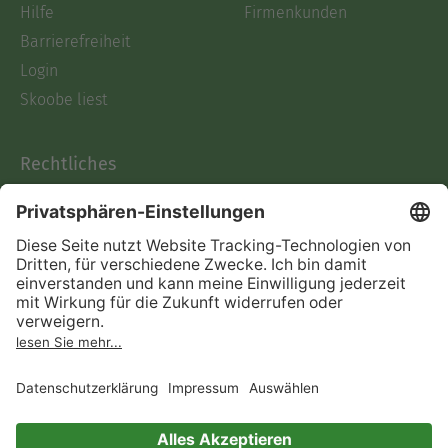
Hilfe
Firmenkunden
Barrierefreiheit
Login
Skoobe liest
Rechtliches
Datenschutz
AGB
Informationen nach Data
Act
Verträge hier kündigen
Impressum
Vertrag widerrufen