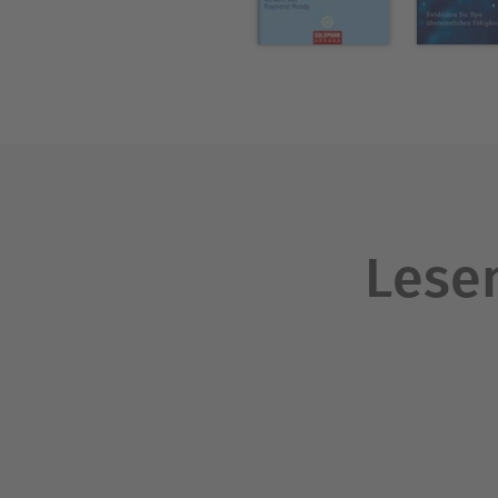
Seit Jahrzehnten bereist Hu
Veranstaltungen abzuhalten,
und über ihre Zeremonien un
In vielen Ländern gründete 
Leiter des ebenfalls von ih
der Cosmic Initiatic Universi
Lesen
Hunbatz Men ist Gewährsman
er Mitglied des Ältestenrate
dem auch Masaru Emoto, Gal
In mehreren Büchern und Br