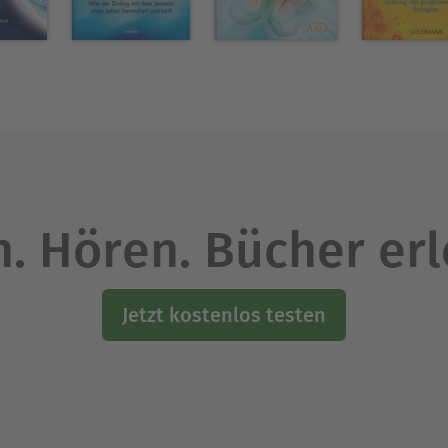
nbatz Men die ganze Welt, um native Angelegenhe
 in denen er die Mathematik, Astrologie und Phil
d soziale Organisation spricht.
er Maya Mystery Schools, die durch seine Schüler 
m gegründeten Maya Ceremonial, Cultural & Educat
ty of Yok'hah Maya in Mérida, Yucatán.
. Hören. Bücher er
n der Maya-Kultur für die Forschungen von Drunv
Jetzt kostenlos testen
s der Maya Itzá in Mexiko und des Council of Worl
san Tschinag und die deutsche Schamanin Karin
oschüren erläuterte er den Wissensstand der May