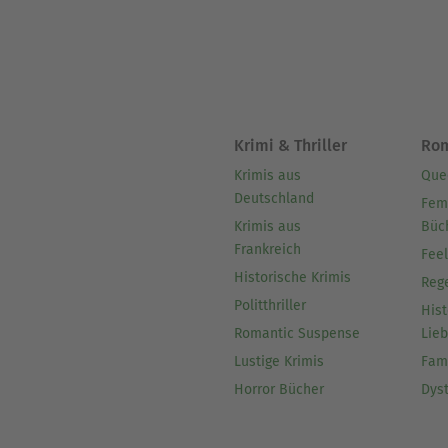
Jahrtausend.
Sein ganzes Leben ist der 
visionären und zukunftsorie
Krimi & Thriller
Ro
Krimis aus
Que
Deutschland
Fem
Krimis aus
Büc
Frankreich
Fee
Historische Krimis
Reg
Politthriller
Hist
Romantic Suspense
Lie
Lustige Krimis
Fam
Horror Bücher
Dys