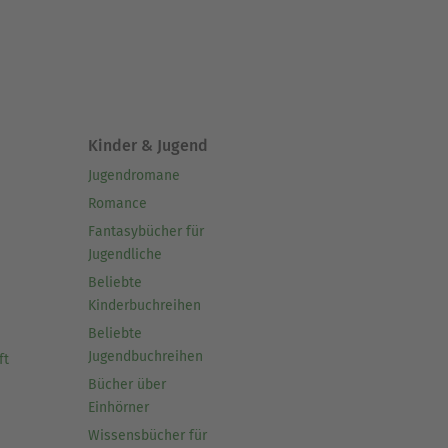
 Maya gewidmet, und seine
Kinder & Jugend
Jugendromane
Romance
Fantasybücher für
Jugendliche
Beliebte
Kinderbuchreihen
Beliebte
Jugendbuchreihen
ft
Bücher über
Einhörner
Wissensbücher für