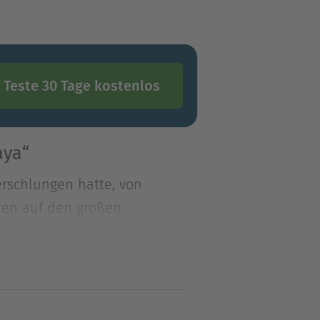
Teste 30 Tage kostenlos
aya“
rschlungen hatte, von
chen auf den großen
rschlungen hatte, von
chen auf den großen
inzip des Weltganzen, das