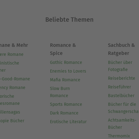
Beliebte Themen
Wiederbelebung der Weisheit und Kultur der alten
ntierten Lehren finden weltweit Anerkennung.
mane & Mehr
Romance &
Sachbuch &
Ausblenden
Spice
Ratgeber
ere Romane
Gothic Romance
Bücher über
inistische
Fotografie
her
Enemies to Lovers
Reiseberichte
l-Good-Romane
Mafia Romance
Reiseführer
ency Romane
Slow Burn
Romance
Bastelbücher
orische
besromane
Sports Romance
Bücher für die
Schwangerscha
iliensagas
Dark Romance
Achtsamkeits-
topie Bücher
Erotische Literatur
Bücher
Thermomix