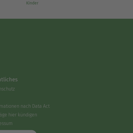
Kinder
tliches
nschutz
rmationen nach Data Act
äge hier kündigen
essum