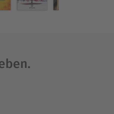
iten zu unterstützen und
osophie der Maya weitergibt
vertreten werden, und er ist
ional Center in Lol Be sowie
leben.
alo Melchizedek. Ferner ist
d Elders in Deutschland,
 Tag angehören.
a mit Blick auf das neue