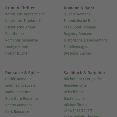
Krimi & Thriller
Romane & Mehr
Krimis aus Deutschland
Queere Romane
Krimis aus Frankreich
Feministische Bücher
Historische Krimis
Feel-Good-Romane
Politthriller
Regency Romane
Romantic Suspense
Historische Liebesromane
Lustige Krimis
Familiensagas
Horror Bücher
Dystopie Bücher
Romance & Spice
Sachbuch & Ratgeber
Gothic Romance
Bücher über Fotografie
Enemies to Lovers
Reiseberichte
Mafia Romance
Reiseführer
Slow Burn Romance
Bastelbücher
Sports Romance
Bücher für die
Schwangerschaft
Dark Romance
Achtsamkeits-Bücher