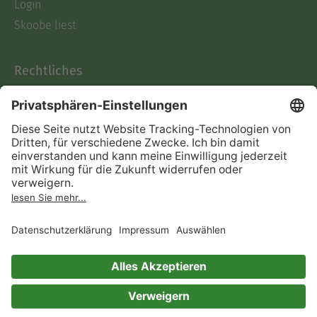
Login
Skoobe liest
Rechtliches
Datenschutz
AGB
Informationen nach Data
Act
Verträge hier kündigen
Impressum
Vertrag widerrufen
Immer ein gutes Buch