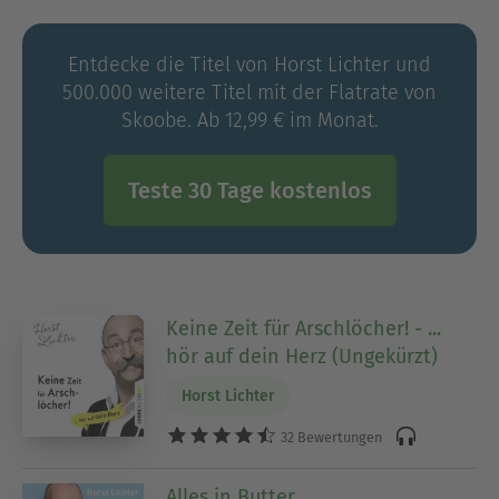
Propaganda.
1999 beginnt die Zusammenarbeit mit dem WDR,
Entdecke die Titel von Horst Lichter und
2005 kocht er zum ersten Mal im ZDF bei Johannes
500.000 weitere Titel mit der Flatrate von
B. Kerner, 2006 in zwei ARD-WM-Shows. Es geht
Skoobe. Ab 12,99 € im Monat.
weiter mit „Lanz kocht“, Lafer!Lichter!Lecker!“, „Die
Küchenschlacht“. Seit 2004 steht er auf der Bühne
und begeistert mit seinen Soloprogrammen
Teste 30 Tage kostenlos
„Lichters Traum“ und „Lichters Geschichten“,
jeweils vor ausverkauftem Haus. Seit 2009
unterhält Horst Lichter mit „Sushi ist auch keine
Lösung“ das Publikum in 45 Städten. Seine bisher
erschienenen Bücher sind große Erfolge.
Keine Zeit für Arschlöcher! - ...
hör auf dein Herz (Ungekürzt)
Horst Lichter
32 Bewertungen
Alles in Butter