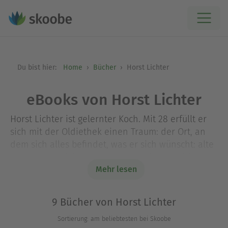
Du bist hier:
Home
Bücher
Horst Lichter
eBooks von Horst Lichter
Horst Lichter ist gelernter Koch. Mit 28 erfüllt er
sich mit der Oldiethek einen Traum: der Ort, an
dem sich alles befindet, was er sich wünscht: alte
Autos, Motorräder, Kitsch, Antiquitäten, Trödel,
Essen und Trinken. Dieser Ort wird zum Magnet,
Mehr lesen
Freunde und Bekannte schleppen immer mehr
Schätze an, am 28. Januar 1990 eröffnet er die
9 Bücher von Horst Lichter
Oldiethek als Club, 1995 wird der Club zum
Sortierung: am beliebtesten bei Skoobe
Restaurant, das schnell wächst durch Mund-