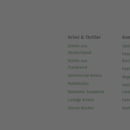
Krimi & Thriller
Ro
Krimis aus
Que
Deutschland
Fem
Krimis aus
Büc
Frankreich
Fee
Historische Krimis
Reg
Politthriller
Hist
Romantic Suspense
Lie
Lustige Krimis
Fam
Horror Bücher
Dys