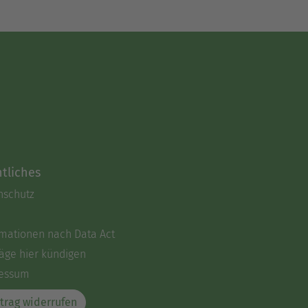
tliches
nschutz
rmationen nach Data Act
äge hier kündigen
essum
trag widerrufen