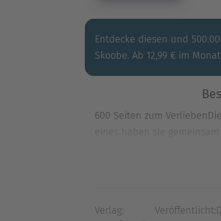
Entdecke diesen und 500.000
Skoobe. Ab 12,99 € im Monat
Bes
600 Seiten zum VerliebenDie
eines haben sie gemeinsam: 
600 Seiten zum VerliebenDie
eines haben sie gemeinsam: 
dem Land erben, kommt die 
als gedacht – das Gebäude 
Verlag:
Veröffentlicht:
D
naseweisen Dorfbewohner, d