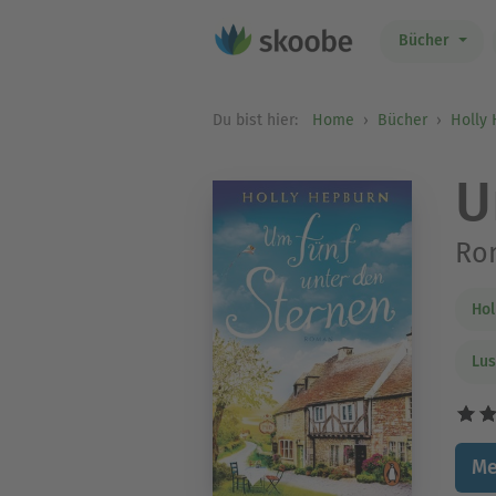
Bücher
Du bist hier:
Home
Bücher
Holly
U
Ro
Hol
Lus
Me