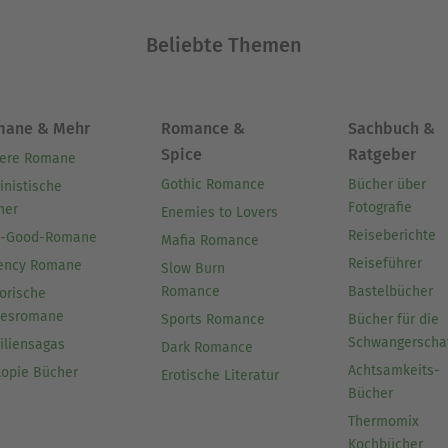
Beliebte Themen
mane & Mehr
Romance &
Sachbuch &
Spice
Ratgeber
ere Romane
Gothic Romance
Bücher über
inistische
Fotografie
her
Enemies to Lovers
Reiseberichte
l-Good-Romane
Mafia Romance
Reiseführer
ency Romane
Slow Burn
Romance
Bastelbücher
orische
besromane
Sports Romance
Bücher für die
Schwangerscha
iliensagas
Dark Romance
Achtsamkeits-
topie Bücher
Erotische Literatur
Bücher
Thermomix
Kochbücher