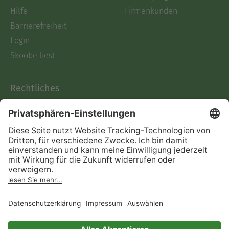
Hilfe
Firmenkunden
Barrierefreiheit
Login
Skoobe liest
Rechtliches
Datenschutz
AGB
Informationen nach Data
Act
Verträge hier kündigen
Impressum
Vertrag widerrufen