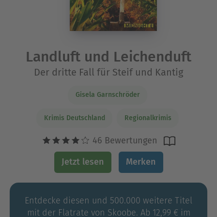
Landluft und Leichenduft
Der dritte Fall für Steif und Kantig
Gisela Garnschröder
Krimis Deutschland
Regionalkrimis
46 Bewertungen
Jetzt lesen
Merken
Entdecke diesen und 500.000 weitere Titel
mit der Flatrate von Skoobe. Ab 12,99 € im