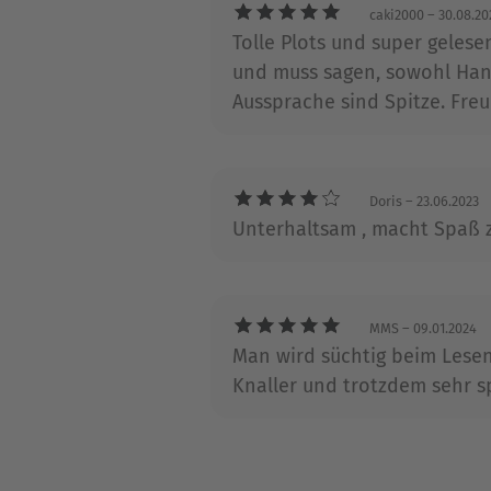
Holger Karsten Schmidt seit
caki2000
– 30.08.20
Tolle Plots und super geles
lebt und arbeitet bei Stuttga
und muss sagen, sowohl Hand
Aussprache sind Spitze. Fre
Doris
– 23.06.2023
Unterhaltsam , macht Spaß z
MMS
– 09.01.2024
Man wird süchtig beim Lesen 
Knaller und trotzdem sehr 