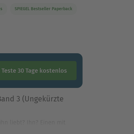
is
SPIEGEL Bestseller Paperback
Teste 30 Tage kostenlos
 Band 3 (Ungekürzte
ihn liebt? Ihn? Einen mit
den Hamburger Kommis