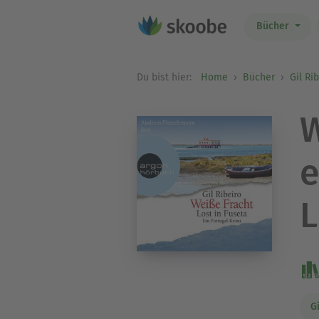
Bücher
Du bist hier:
Home
Bücher
Gil Ri
W
e
L
G