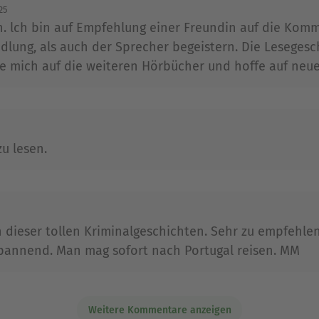
 vielen Jahren einer der erfolgreichsten Drehbuch
25
en. lch bin auf Empfehlung einer Freundin auf die Kom
rt.
lung, als auch der Sprecher begeistern. Die Lesegesc
Ausblenden
ue mich auf die weiteren Hörbücher und hoffe auf neue
u lesen.
dieser tollen Kriminalgeschichten. Sehr zu empfehlen,
spannend. Man mag sofort nach Portugal reisen. MM
Weitere Kommentare anzeigen