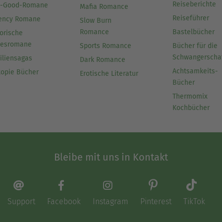
Reiseberichte
l-Good-Romane
Mafia Romance
Reiseführer
ency Romane
Slow Burn
Romance
Bastelbücher
orische
besromane
Sports Romance
Bücher für die
Schwangerscha
iliensagas
Dark Romance
Achtsamkeits-
topie Bücher
Erotische Literatur
Bücher
Thermomix
Kochbücher
Bleibe mit uns in Kontakt
Support
Facebook
Instagram
Pinterest
TikTok