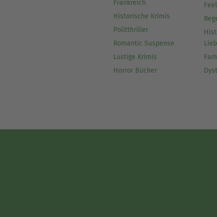
Frankreich
Fee
Historische Krimis
Reg
Politthriller
Hist
Romantic Suspense
Lie
Lustige Krimis
Fam
Horror Bücher
Dys