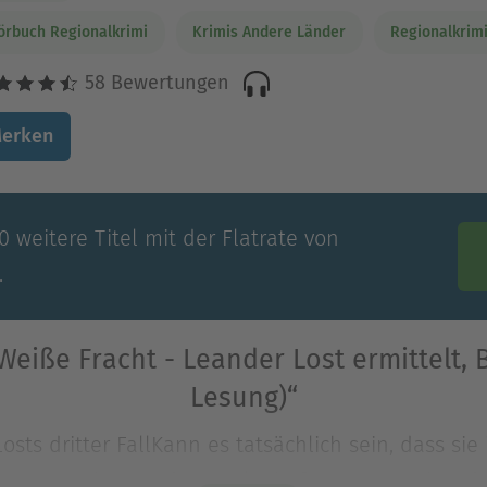
örbuch Regionalkrimi
Krimis Andere Länder
Regionalkrim
58 Bewertungen
erken
 weitere Titel mit der Flatrate von
.
eiße Fracht - Leander Lost ermittelt,
Lesung)“
sts dritter FallKann es tatsächlich sein, dass sie 
s von Soraia Rosado am Flughafen von Faro hat 