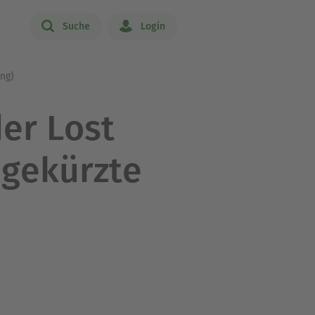
Suche
Login
ung)
er Lost
ngekürzte