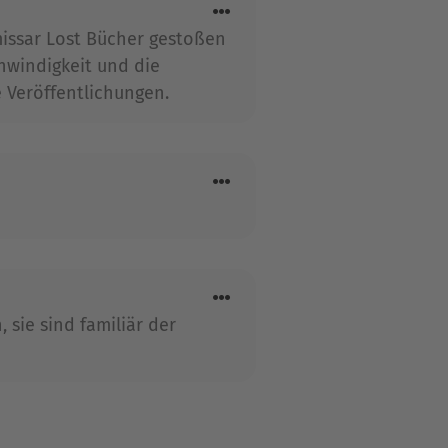
autoren Deutschlands. Er
missar Lost Bücher gestoßen
hwindigkeit und die
 Veröffentlichungen.
 sie sind familiär der