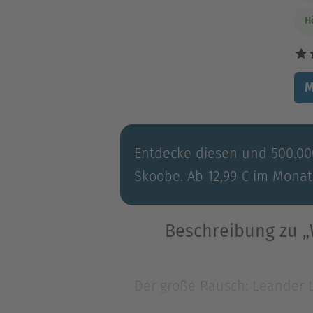
H
M
Entdecke diesen und 500.000
Skoobe. Ab 12,99 € im Monat
Beschreibung zu „W
Der große Rausch: Leander Lo
Asperger-Syndrom? Der Kus