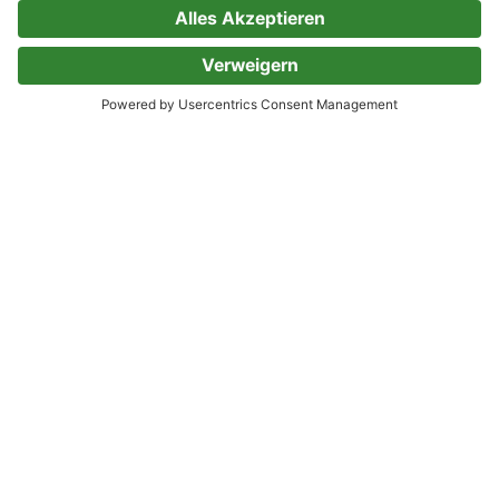
Beliebte Themen
Krimi & Thriller
Romane & Mehr
Krimis aus Deutschland
Queere Romane
Krimis aus Frankreich
Feministische Bücher
Historische Krimis
Feel-Good-Romane
Politthriller
Regency Romane
Romantic Suspense
Historische Liebesromane
Lustige Krimis
Familiensagas
Horror Bücher
Dystopie Bücher
Romance & Spice
Sachbuch & Ratgeber
Gothic Romance
Bücher über Fotografie
Enemies to Lovers
Reiseberichte
Mafia Romance
Reiseführer