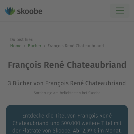
Du bist hier:
Home
Bücher
François René Chateaubriand
François René Chateaubriand
3 Bücher von François René Chateaubriand
Sortierung: am beliebtesten bei Skoobe
Entdecke die Titel von François René
Chateaubriand und 500.000 weitere Titel mit
der Flatrate von Skoobe. Ab 12,99 € im Monat.