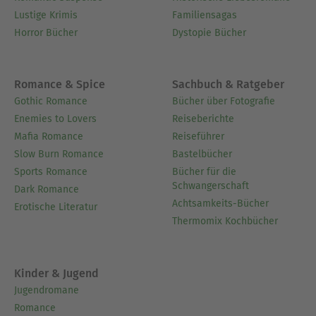
verknüpft die verschiedenen Stränge, indem sie
Lustige Krimis
Familiensagas
erörtert, warum diese unterschiedlichen Autoren
Horror Bücher
Dystopie Bücher
und Texte gemeinsam in einer Sammlung Platz
finden.- Der Abschnitt zum historischen Kontext
beleuchtet die kulturellen und intellektuellen
Romance & Spice
Sachbuch & Ratgeber
Strömungen, die diese Werke geprägt haben, und
Gothic Romance
Bücher über Fotografie
bietet Einblicke in die gemeinsamen (oder
Enemies to Lovers
Reiseberichte
gegensätzlichen) Epochen, die jeden Autor
Mafia Romance
Reiseführer
beeinflusst haben.- Eine kombinierte Synopsis
Slow Burn Romance
Bastelbücher
(Auswahl) umreißt kurz die wichtigsten
Sports Romance
Bücher für die
Handlungen oder Argumente der enthaltenen
Schwangerschaft
Dark Romance
Texte, damit die Leser den Gesamtumfang der
Achtsamkeits-Bücher
Erotische Literatur
Anthologie erfassen können, ohne wesentliche
Thermomix Kochbücher
Wendungen vorwegzunehmen.- Eine kollektive
Analyse hebt gemeinsame Themen, stilistische
Variationen und bedeutsame Überschneidungen
Kinder & Jugend
in Ton und Technik hervor, um Autoren aus
Jugendromane
verschiedenen Hintergründen miteinander zu
Romance