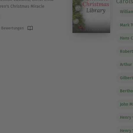
Carols
dren's Christmas Miracle
Willia
Mark T
 Bewertungen
Hans C
Robert
Arthur
Gilber
Bertho
John M
Henry 
Henry 