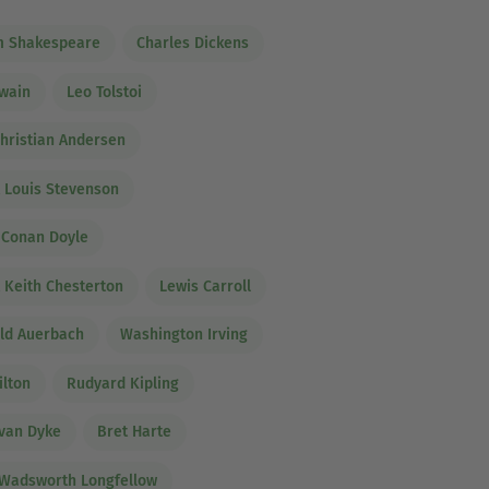
m Shakespeare
Charles Dickens
wain
Leo Tolstoi
hristian Andersen
 Louis Stevenson
 Conan Doyle
t Keith Chesterton
Lewis Carroll
ld Auerbach
Washington Irving
ilton
Rudyard Kipling
van Dyke
Bret Harte
Wadsworth Longfellow