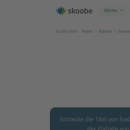
Bücher
Du bist hier:
Home
Bücher
Evalee
Entdecke die Titel von Eva
der Flatrate von