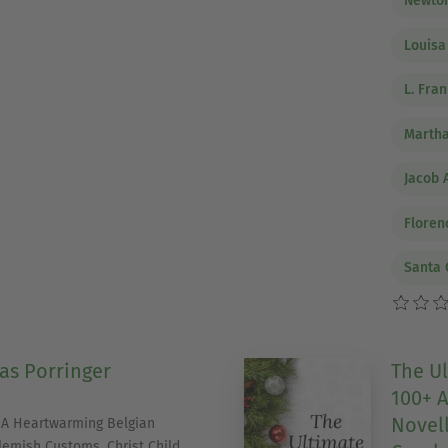
Newton
Louisa
L. Fra
Martha
Jacob 
Floren
Santa 
as Porringer
The Ul
100+ A
Novell
. A Heartwarming Belgian
lemish Customs, Christ Child