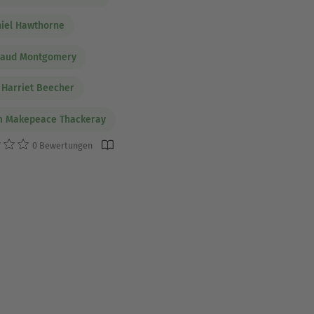
iel Hawthorne
Maud Montgomery
 Harriet Beecher
m Makepeace Thackeray
0 Bewertungen