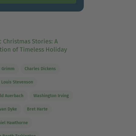
c Christmas Stories: A
tion of Timeless Holiday
r Grimm
Charles Dickens
 Louis Stevenson
ld Auerbach
Washington Irving
van Dyke
Bret Harte
iel Hawthorne