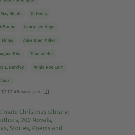
 Booth Tarkington
 May Alcott
O. Henry
nk Baum
Laura Lee Hope
 Finley
Alice Duer Miller
August Riis
Thomas Hill
ce L. Barclay
Annie Roe Carr
Claus
0 Bewertungen
timate Christmas Library:
uthors, 200 Novels,
as, Stories, Poems and