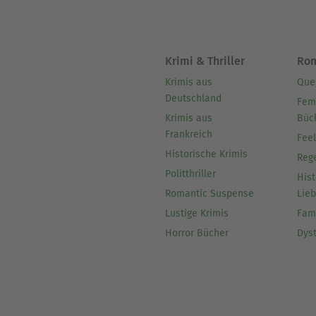
Krimi & Thriller
Ro
Krimis aus
Que
Deutschland
Fem
Krimis aus
Büc
Frankreich
Fee
Historische Krimis
Reg
Politthriller
Hist
Romantic Suspense
Lie
Lustige Krimis
Fam
Horror Bücher
Dys