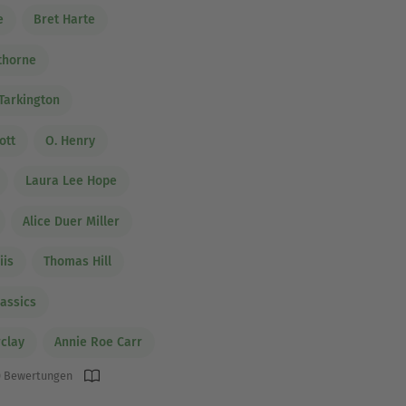
e
Bret Harte
thorne
Tarkington
ott
O. Henry
Laura Lee Hope
Alice Duer Miller
iis
Thomas Hill
assics
rclay
Annie Roe Carr
 Bewertungen