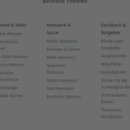
Beliebte Themen
mane & Mehr
Romance &
Sachbuch &
Spice
Ratgeber
ere Romane
Gothic Romance
Bücher über
inistische
Fotografie
her
Enemies to Lovers
Reiseberichte
l-Good-Romane
Mafia Romance
Reiseführer
ency Romane
Slow Burn
Romance
Bastelbücher
orische
besromane
Sports Romance
Bücher für die
Schwangerscha
iliensagas
Dark Romance
Achtsamkeits-
topie Bücher
Erotische Literatur
Bücher
Thermomix
Kochbücher