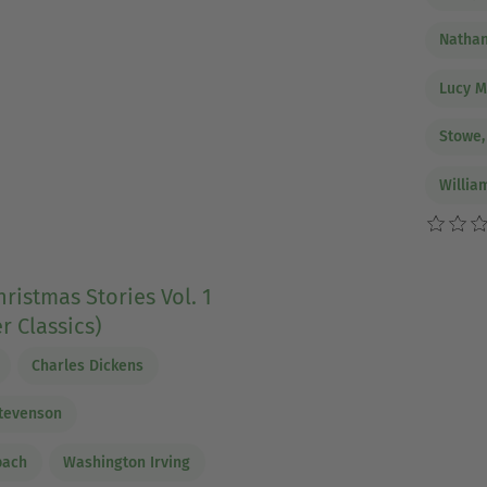
Nathan
Lucy 
Stowe,
Willia
hristmas Stories Vol. 1
r Classics)
Charles Dickens
Stevenson
bach
Washington Irving