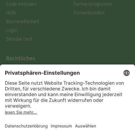
Code einlösen
Partnerprogramm
Hilfe
Firmenkunden
Barrierefreiheit
Login
Skoobe liest
Rechtliches
Datenschutz
AGB
Informationen nach Data
Act
Verträge hier kündigen
Impressum
Vertrag widerrufen