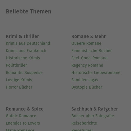
Beliebte Themen
Krimi & Thriller
Romane & Mehr
Krimis aus Deutschland
Queere Romane
Krimis aus Frankreich
Feministische Bücher
Historische Krimis
Feel-Good-Romane
Politthriller
Regency Romane
Romantic Suspense
Historische Liebesromane
Lustige Krimis
Familiensagas
Horror Bücher
Dystopie Bücher
Romance & Spice
Sachbuch & Ratgeber
Gothic Romance
Bücher über Fotografie
Enemies to Lovers
Reiseberichte
Mafia Romance
Reiseführer