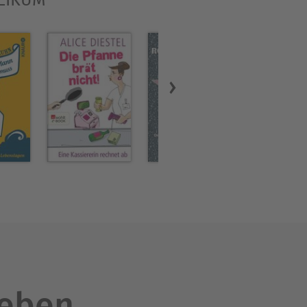
LEIKUM“
leben.