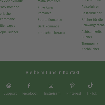
Reiseberichte
l-Good-Romane
Mafia Romance
Reiseführer
ency Romane
Slow Burn
Romance
Bastelbücher
orische
besromane
Sports Romance
Bücher für die
Schwangerscha
iliensagas
Dark Romance
Achtsamkeits-
topie Bücher
Erotische Literatur
Bücher
Thermomix
Kochbücher
Bleibe mit uns in Kontakt
Support
Facebook
Instagram
Pinterest
TikTok