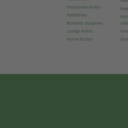
Fee
Historische Krimis
Reg
Politthriller
Hist
Romantic Suspense
Lie
Lustige Krimis
Fam
Horror Bücher
Dys