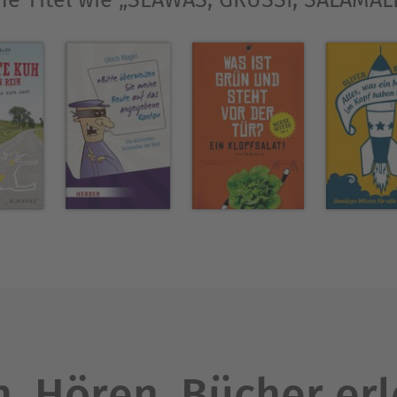
he Titel wie „SEAWAS, GRÜSSI, SALAMA
. Hören. Bücher er