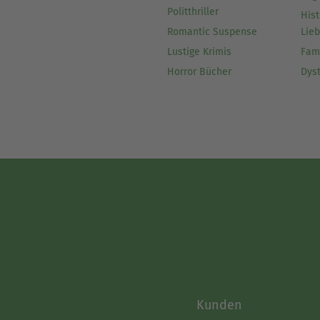
Politthriller
Hist
Romantic Suspense
Lie
Lustige Krimis
Fam
Horror Bücher
Dys
Kunden