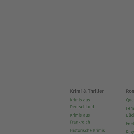
Krimi & Thriller
Ro
Krimis aus
Que
Deutschland
Fem
Krimis aus
Büc
Frankreich
Fee
Historische Krimis
Reg