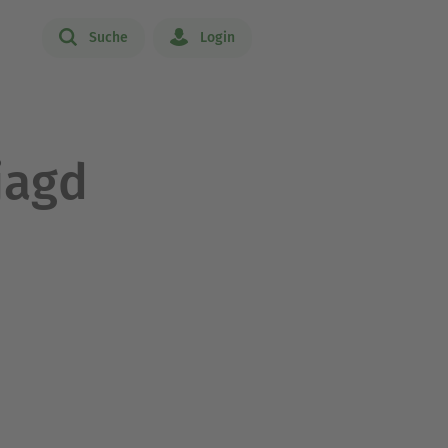
Suche
Login
jagd