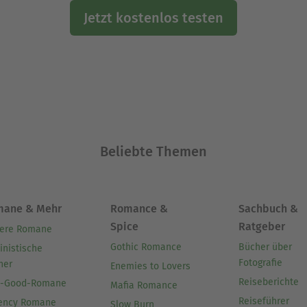
Jetzt kostenlos testen
Beliebte Themen
mane & Mehr
Romance &
Sachbuch &
Spice
Ratgeber
ere Romane
Gothic Romance
Bücher über
inistische
Fotografie
her
Enemies to Lovers
Reiseberichte
l-Good-Romane
Mafia Romance
Reiseführer
ency Romane
Slow Burn