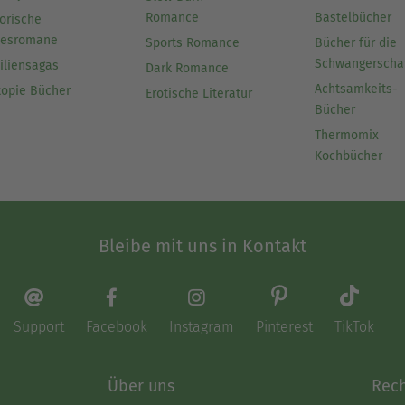
Romance
Bastelbücher
orische
besromane
Sports Romance
Bücher für die
Schwangerscha
iliensagas
Dark Romance
Achtsamkeits-
topie Bücher
Erotische Literatur
Bücher
Thermomix
Kochbücher
Bleibe mit uns in Kontakt
Support
Facebook
Instagram
Pinterest
TikTok
Über uns
Rech