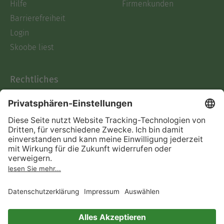
Hilfe
Firmenkunden
Barrierefreiheit
Login
Skoobe liest
Rechtliches
Datenschutz
AGB
Informationen nach Data
Act
Verträge hier kündigen
Impressum
Vertrag widerrufen