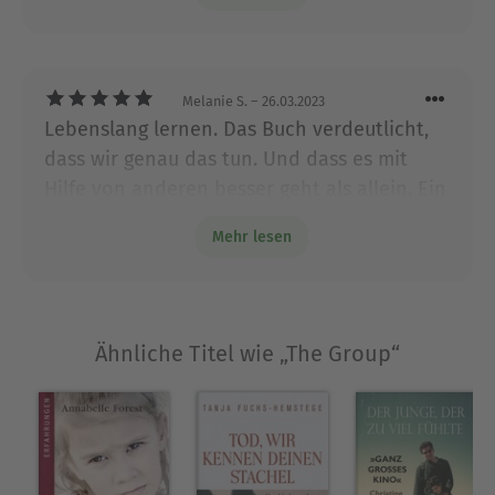
Happy End war lang erarbeitet.
unbändige Memoir ist ein mitreißendes Erlebnis
und eines der erstaunlich hoffnungsvollsten
Bücher, die ich je gelesen habe.« Lisa Taddeo
(Autorin des Spiegel-Bestsellers »Three Women«)
Melanie S.
– 26.03.2023
Lebenslang lernen. Das Buch verdeutlicht,
dass wir genau das tun. Und dass es mit
Ausblenden
Hilfe von anderen besser geht als allein. Ein
wunderbares Werk. Danke fürs Schreiben,
Mehr lesen
liebe Christie Tate!
Ähnliche Titel wie „The Group“