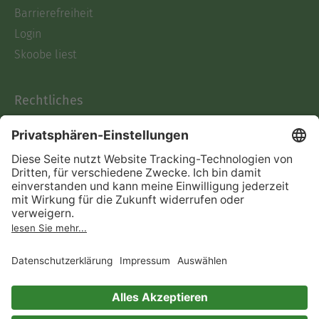
Barrierefreiheit
Login
Skoobe liest
Rechtliches
Datenschutz
AGB
Informationen nach Data
Act
Verträge hier kündigen
Impressum
Vertrag widerrufen
Immer ein gutes Buch