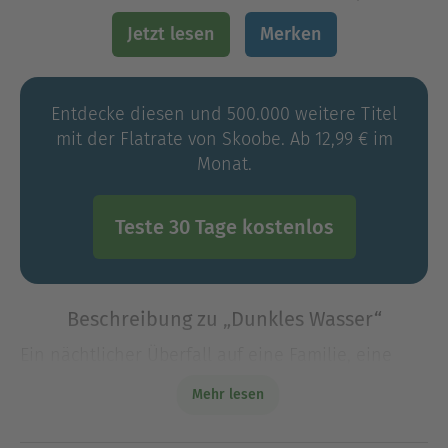
Jetzt lesen
Merken
Entdecke diesen und 500.000 weitere Titel
mit der Flatrate von Skoobe. Ab 12,99 € im
Monat.
Teste 30 Tage kostenlos
Beschreibung zu „Dunkles Wasser“
Ein nächtlicher Überfall auf eine Familie, eine
einzige Überlebende – und kein Hinweis auf Täter
Mehr lesen
und Motiv. Bis Kate Linville und Caleb Hale auf
eine schreckliche Spur stoßen.Eine stürmi