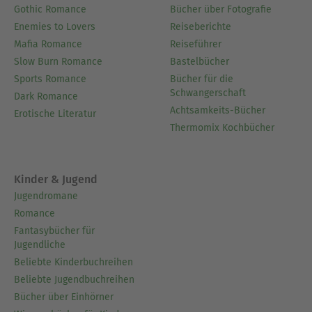
Gothic Romance
Bücher über Fotografie
Enemies to Lovers
Reiseberichte
Mafia Romance
Reiseführer
Slow Burn Romance
Bastelbücher
Sports Romance
Bücher für die
Schwangerschaft
Dark Romance
Achtsamkeits-Bücher
Erotische Literatur
Thermomix Kochbücher
Kinder & Jugend
Jugendromane
Romance
Fantasybücher für
Jugendliche
Beliebte Kinderbuchreihen
Beliebte Jugendbuchreihen
Bücher über Einhörner