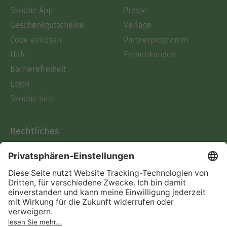
Skoobe App
Presse
Geschenkgutscheine
Verlage
Code einlösen
Partnerprogramm
Hilfe
Firmenkunden
Barrierefreiheit
Login
Skoobe liest
Rechtliches
Datenschutz
AGB
Informationen nach Data
Act
Verträge hier kündigen
Impressum