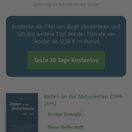
Sortierung: am beliebtesten bei Skoobe
Universität.
Entdecke die Titel von Birgit Vanderbeke und
500.000 weitere Titel mit der Flatrate von
Skoobe. Ab 12,99 € im Monat.
Teste 30 Tage kostenlos
Reden an die Abiturienten (1999-
2015)
Feridun Zaimoglu
Dieter Wellershoff