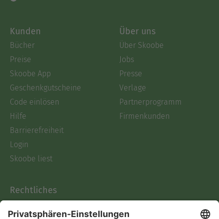
Kunden
Über uns
Bücher
Über Skoobe
Preise
Jobs
Skoobe App
Presse
Geschenkgutscheine
Verlage
Code einlösen
Partnerprogramm
Hilfe
Firmenkunden
Barrierefreiheit
Login
Skoobe liest
Rechtliches
Datenschutz
AGB