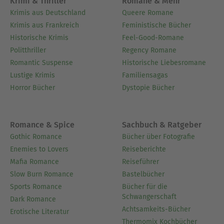
Krimi & Thriller
Romane & Mehr
Krimis aus Deutschland
Queere Romane
Krimis aus Frankreich
Feministische Bücher
Historische Krimis
Feel-Good-Romane
Politthriller
Regency Romane
Romantic Suspense
Historische Liebesromane
Lustige Krimis
Familiensagas
Horror Bücher
Dystopie Bücher
Romance & Spice
Sachbuch & Ratgeber
Gothic Romance
Bücher über Fotografie
Enemies to Lovers
Reiseberichte
Mafia Romance
Reiseführer
Slow Burn Romance
Bastelbücher
Sports Romance
Bücher für die
Schwangerschaft
Dark Romance
Achtsamkeits-Bücher
Erotische Literatur
Thermomix Kochbücher