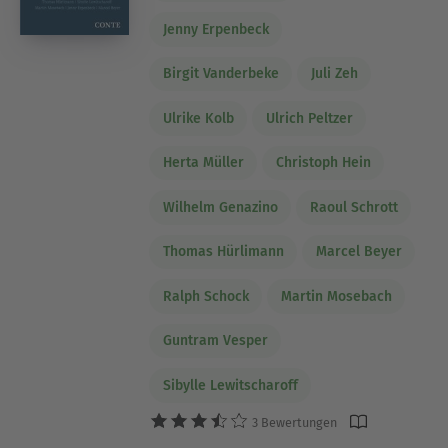
Jenny Erpenbeck
Birgit Vanderbeke
Juli Zeh
Ulrike Kolb
Ulrich Peltzer
Herta Müller
Christoph Hein
Wilhelm Genazino
Raoul Schrott
Thomas Hürlimann
Marcel Beyer
Ralph Schock
Martin Mosebach
Guntram Vesper
Sibylle Lewitscharoff
3 Bewertungen