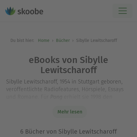
Du bist hier:
Home
Bücher
Sibylle Lewitscharoff
eBooks von Sibylle
Lewitscharoff
Sibylle Lewitscharoff, 1954 in Stuttgart geboren,
veröffentlichte Radiofeatures, Hörspiele, Essays
und Romane. Für
erhielt sie 1998 den
Pong
Ingeborg-Bachmann-Preis. Der Roman
Apostoloff
Mehr lesen
wurde 2009 mit dem Preis der Leipziger
Buchmesse ausgezeichnet. 2013 wurde sie mit
dem Georg-Büchner-Preis ausgezeichnet. Ihr
6 Bücher von Sibylle Lewitscharoff
erstes Theaterstück,
, wurde 2012
Vor dem Gericht