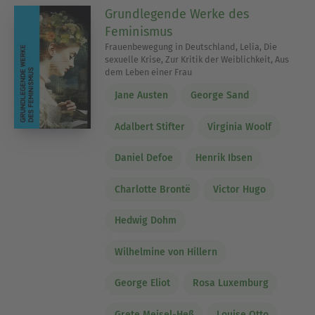
Grundlegende Werke des
Feminismus
Frauenbewegung in Deutschland, Lelia, Die
sexuelle Krise, Zur Kritik der Weiblichkeit, Aus
dem Leben einer Frau
Jane Austen
George Sand
Adalbert Stifter
Virginia Woolf
Daniel Defoe
Henrik Ibsen
Charlotte Brontë
Victor Hugo
Hedwig Dohm
Wilhelmine von Hillern
George Eliot
Rosa Luxemburg
Grete Meisel-Heß
Louise Otto