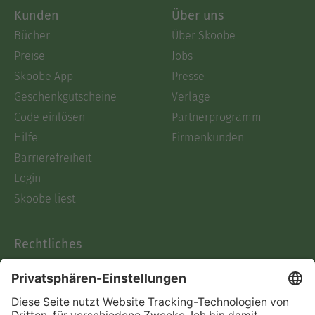
Kunden
Über uns
Bücher
Über Skoobe
Preise
Jobs
Skoobe App
Presse
Geschenkgutscheine
Verlage
Code einlösen
Partnerprogramm
Hilfe
Firmenkunden
Barrierefreiheit
Login
Skoobe liest
Rechtliches
Datenschutz
AGB
Informationen nach Data