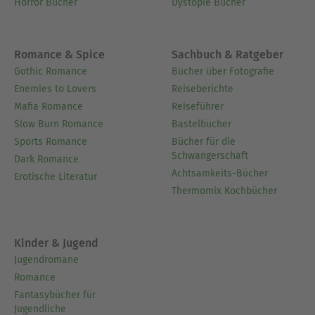
Horror Bücher
Dystopie Bücher
Romance & Spice
Sachbuch & Ratgeber
Gothic Romance
Bücher über Fotografie
Enemies to Lovers
Reiseberichte
Mafia Romance
Reiseführer
Slow Burn Romance
Bastelbücher
Sports Romance
Bücher für die
Schwangerschaft
Dark Romance
Achtsamkeits-Bücher
Erotische Literatur
Thermomix Kochbücher
Kinder & Jugend
Jugendromane
Romance
Fantasybücher für
Jugendliche