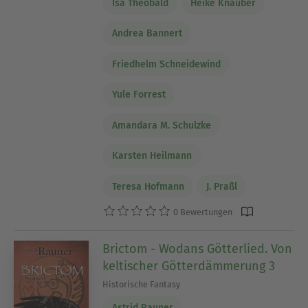
Isa Theobald
Heike Knauber
Andrea Bannert
Friedhelm Schneidewind
Yule Forrest
Amandara M. Schulzke
Karsten Heilmann
Teresa Hofmann
J. Praßl
0 Bewertungen
Brictom - Wodans Götterlied. Von
keltischer Götterdämmerung 3
Historische Fantasy
Astrid Rauner