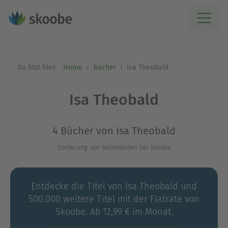
Du bist hier:
Home
Bücher
Isa Theobald
Isa Theobald
4 Bücher von Isa Theobald
Sortierung: am beliebtesten bei Skoobe
Entdecke die Titel von Isa Theobald und
500.000 weitere Titel mit der Flatrate von
Skoobe. Ab 12,99 € im Monat.