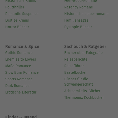
Historische Krimis
Feel-Good-Romane
Politthriller
Regency Romane
Romantic Suspense
Historische Liebesromane
Lustige Krimis
Familiensagas
Horror Bücher
Dystopie Bücher
Romance & Spice
Sachbuch & Ratgeber
Gothic Romance
Bücher über Fotografie
Enemies to Lovers
Reiseberichte
Mafia Romance
Reiseführer
Slow Burn Romance
Bastelbücher
Sports Romance
Bücher für die
Schwangerschaft
Dark Romance
Achtsamkeits-Bücher
Erotische Literatur
Thermomix Kochbücher
Kinder & Jugend