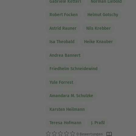
Gabriele Ketterl
Norman Liebold
Robert Focken
Helmut Gotschy
Astrid Rauner
Nils Krebber
Isa Theobald
Heike Knauber
Andrea Bannert
Friedhelm Schneidewind
Yule Forrest
Amandara M. Schulzke
Karsten Heilmann
Teresa Hofmann
J. Praßl
0 Bewertungen