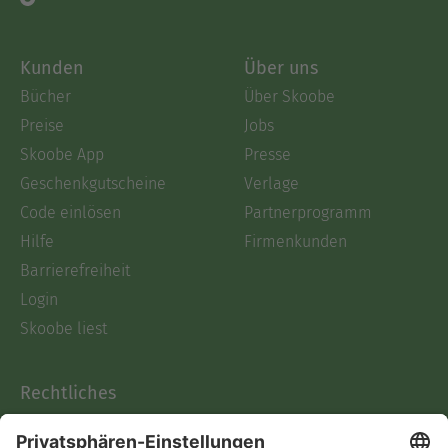
Kunden
Über uns
Bücher
Über Skoobe
Preise
Jobs
Skoobe App
Presse
Geschenkgutscheine
Verlage
Code einlösen
Partnerprogramm
Hilfe
Firmenkunden
Barrierefreiheit
Login
Skoobe liest
Rechtliches
Datenschutz