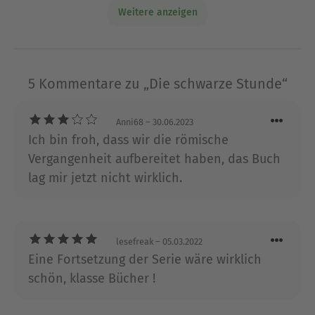
den charismatischen Ermittler Rocco Schiavone
Weitere anzeigen
stehen in Italien regelmäßig an der Spitze der
Bestsellerlisten und wurden erfolgreich verfilmt.
Ausblenden
5 Kommentare zu „Die schwarze Stunde“
Anni68
– 30.06.2023
Ich bin froh, dass wir die römische
Vergangenheit aufbereitet haben, das Buch
lag mir jetzt nicht wirklich.
lesefreak
– 05.03.2022
Eine Fortsetzung der Serie wäre wirklich
schön, klasse Bücher !