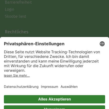
Barrierefreiheit
Login
Skoobe liest
Rechtliches
Datenschutz
AGB
Informationen nach Data
Act
Verträge hier kündigen
Impressum
Vertrag widerrufen
Immer ein gutes Buch