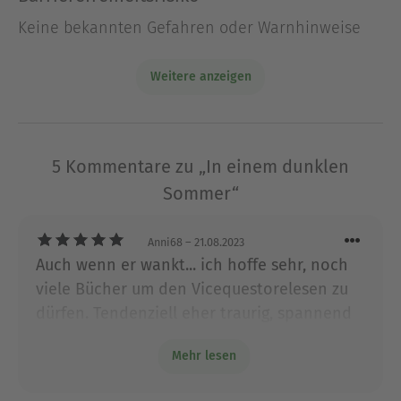
Über Antonio Manzini
Antonio Manzini, geboren 1964 in Rom, ist
Keine bekannten Gefahren oder Warnhinweise
Schauspieler, Regisseur und Drehbuchautor. Seine
im Aosta-Tal angesiedelten Kriminalromane um
Weitere anzeigen
den charismatischen Ermittler Rocco Schiavone
stehen in Italien regelmäßig an der Spitze der
Bestsellerlisten und wurden erfolgreich verfilmt.
5 Kommentare zu „In einem dunklen
Ausblenden
Sommer“
Anni68
– 21.08.2023
Auch wenn er wankt... ich hoffe sehr, noch
viele Bücher um den Vicequestorelesen zu
dürfen. Tendenziell eher traurig, spannend
und nochmal traurig, Mittlerweile kann man
Mehr lesen
gut hinter die Roccos Kulissen schauen, er
wird menschlicher - aber das ihm das keiner