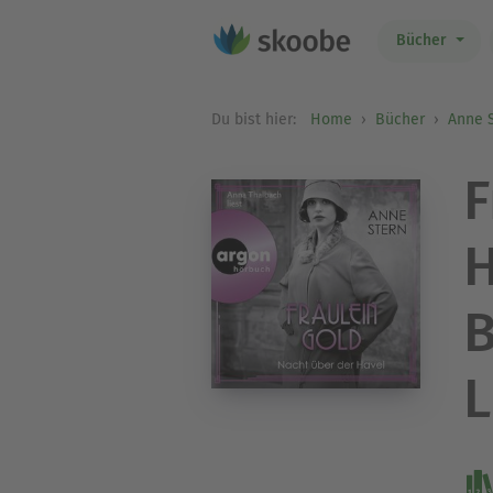
Bücher
Du bist hier:
Home
Bücher
Anne 
F
H
B
L