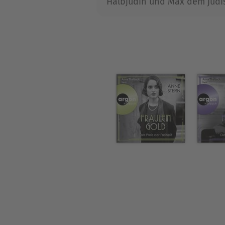
Halbjüdin und Max dem jüdis