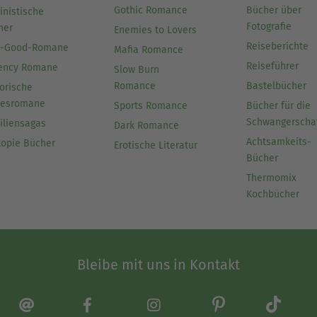
Gothic Romance
Bücher über
inistische
Fotografie
her
Enemies to Lovers
Reiseberichte
l-Good-Romane
Mafia Romance
Reiseführer
ency Romane
Slow Burn
Romance
Bastelbücher
orische
besromane
Sports Romance
Bücher für die
Schwangerscha
iliensagas
Dark Romance
Achtsamkeits-
topie Bücher
Erotische Literatur
Bücher
Thermomix
Kochbücher
Bleibe mit uns in Kontakt