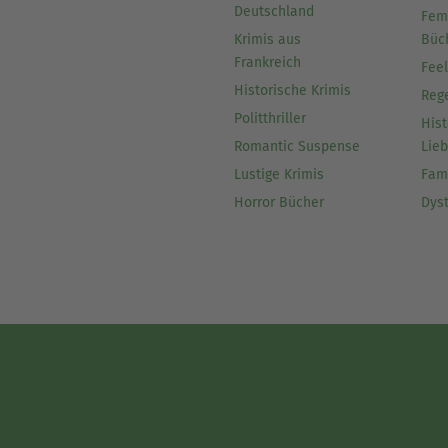
Deutschland
Fem
Krimis aus
Büc
Frankreich
Fee
Historische Krimis
Reg
Politthriller
Hist
Romantic Suspense
Lie
Lustige Krimis
Fam
Horror Bücher
Dys