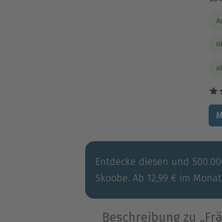
A
H
a
M
Entdecke diesen und 500.000
Skoobe. Ab 12,99 € im Monat
Beschreibung zu „Frä