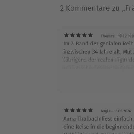
einen hohen Preis zu zahlen 
2 Kommentare zu „Frä
Über Anne Stern
Anne Stern, geboren 1982, ist
Thomas
– 10.02.202
Im 7. Band der genialen Rei
Familie in Berlin. Ihre Rom
inzwischen 34 Jahre alt, Mut
Ihr Roman »Drei Tage im Aug
(übrigens der realen Figur 
bewegte Geschichte eines Ber
realistische Gesellschaftsbi
erzählt sie temporeich und
Kriminalfall, der aber wohlt
Zwanziger.
der von Anna Thalbach gran
Angie
– 11.06.2026
Anna Thalbach liest einfach 
eine Reise in die beginnende