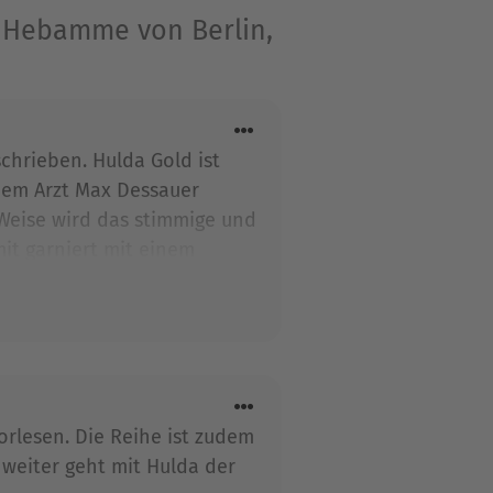
e Hebamme von Berlin,
tellerin. Sie lebt mit ihrer
chrieben. Hulda Gold ist
den zu SPIEGEL-Bestsellern.
t dem Arzt Max Dessauer
n, dreht sich um die
Weise wird das stimmige und
1936. In »Lindy Girls«
mit garniert mit einem
ppe im Berlin der Goldenen
uss ist auch dieser Band in
orlesen. Die Reihe ist zudem
 weiter geht mit Hulda der