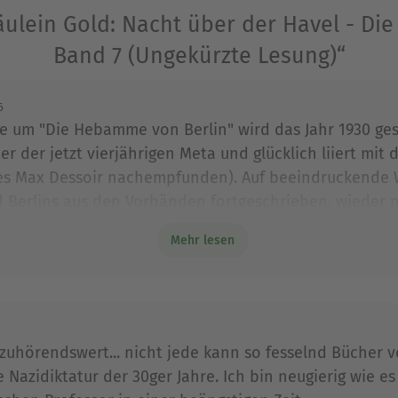
...
ulein Gold: Nacht über der Havel - Di
Band 7 (Ungekürzte Lesung)“
 Historikerin, promovierte Germanistin und Schrifts
6
he um "Die Hebamme von Berlin" wird das Jahr 1930 ges
ane um die Berliner Hebamme »Fräulein Gold« wur
ter der jetzt vierjährigen Meta und glücklich liiert mi
ust«, ebenfalls im Aufbau Taschenbuch erschiene
des Max Dessoir nachempfunden). Auf beeindruckende 
liner Pralinengeschäfts an drei Tagen des Jahres 
ld Berlins aus den Vorbänden fortgeschrieben, wieder 
 mit ganz eigenem Sound von einer Frauentanzgru
uend dezent im Hintergrund bleibt. Ein besonderer Gen
Mehr lesen
dios eingelesenen Hörbuchfassung.
Ausblenden
zuhörendswert... nicht jede kann so fesselnd Bücher v
 Nazidiktatur der 30ger Jahre. Ich bin neugierig wie es