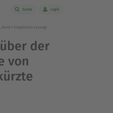
Suche
Login
, Band 7 (Ungekürzte Lesung)
 über der
e von
kürzte