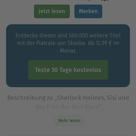
Jetzt lesen
Merken
Entdecke diesen und 500.000 weitere Titel
mit der Flatrate von Skoobe. Ab 12,99 € im
Monat.
Teste 30 Tage kostenlos
Beschreibung zu „Sherlock Holmes, Sisi und
das Erbe des Karl Marx“
Auf der Jagd nach den verschollenen
Mehr lesen
Manuskripten des Karl Marx Dr. Edward Aveling,
der "Schwiegersohn" des soeben verstorbenen