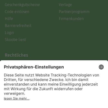
Geschenkgutscheine
Verlage
Code einlösen
Partnerprogramm
Hilfe
Firmenkunden
Barrierefreiheit
Login
Skoobe liest
Rechtliches
Datenschutz
AGB
Informationen nach Data
Act
Verträge hier kündigen
Impressum
Vertrag widerrufen