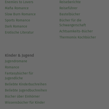
Enemies to Lovers
Reiseberichte
Mafia Romance
Reiseführer
Slow Burn Romance
Bastelbücher
Sports Romance
Bücher für die
Schwangerschaft
Dark Romance
Achtsamkeits-Bücher
Erotische Literatur
Thermomix Kochbücher
Kinder & Jugend
Jugendromane
Romance
Fantasybücher für
Jugendliche
Beliebte Kinderbuchreihen
Beliebte Jugendbuchreihen
Bücher über Einhörner
Wissensbücher für Kinder