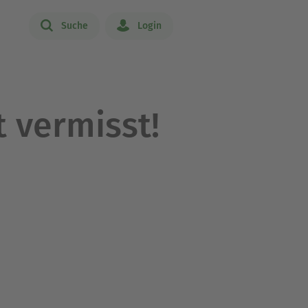
Suche
Login
t vermisst!