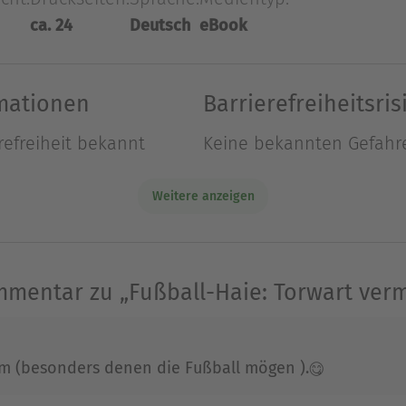
ungs die Sprache: Zachi fährt extra durch halb Be
ca. 24
Deutsch
eBook
er die Fußball-Haie etwa verlassen?Band 1 ausgez
sprachige Fußball-Kinderbuch des Jahres!
rmationen
Barrierefreiheitsris
refreiheit bekannt
Keine bekannten Gefahr
958 in Hamburg, engagierte sich lange Zeit in K
 Journalist und Redakteur, bevor er sich der Schri
Weitere anzeigen
Ausblenden
mentar zu „Fußball-Haie: Torwart verm
m (besonders denen die Fußball mögen ).😋