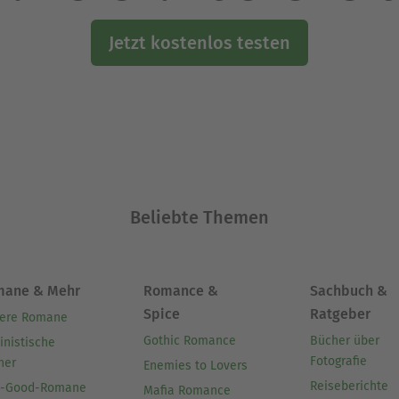
Jetzt kostenlos testen
Beliebte Themen
mane & Mehr
Romance &
Sachbuch &
Spice
Ratgeber
ere Romane
Gothic Romance
Bücher über
inistische
Fotografie
her
Enemies to Lovers
Reiseberichte
l-Good-Romane
Mafia Romance