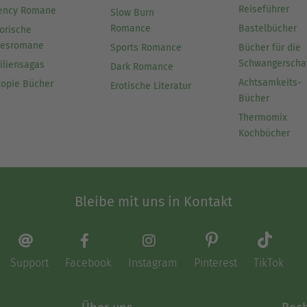
Reiseführer
ency Romane
Slow Burn
Romance
Bastelbücher
orische
besromane
Sports Romance
Bücher für die
Schwangerscha
iliensagas
Dark Romance
Achtsamkeits-
topie Bücher
Erotische Literatur
Bücher
Thermomix
Kochbücher
Bleibe mit uns in Kontakt
Support
Facebook
Instagram
Pinterest
TikTok