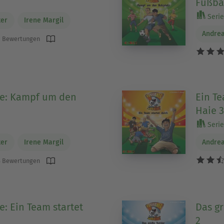
Fußba
Serie 
ter
Irene Margil
Andrea
 Bewertungen
ie: Kampf um den
Ein Te
Haie 3
Serie 
ter
Irene Margil
Andrea
 Bewertungen
e: Ein Team startet
Das gr
2