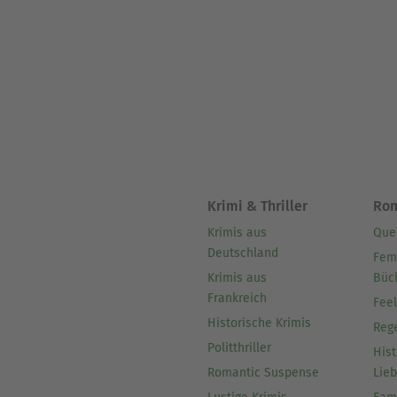
Krimi & Thriller
Ro
Krimis aus
Que
Deutschland
Fem
Krimis aus
Büc
Frankreich
Fee
Historische Krimis
Reg
Politthriller
Hist
Romantic Suspense
Lie