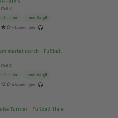
ll-Haie 4
(Teil 4)
s Schlüter
Irene Margil
4 Bewertungen
am startet durch - Fußball-
(Teil 3)
s Schlüter
Irene Margil
6 Bewertungen
oße Turnier - Fußball-Haie