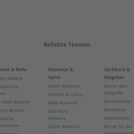
Beliebte Themen
mane & Mehr
Romance &
Sachbuch &
Spice
Ratgeber
ere Romane
Gothic Romance
Bücher über
inistische
Fotografie
her
Enemies to Lovers
Reiseberichte
l-Good-Romane
Mafia Romance
Reiseführer
ency Romane
Slow Burn
Romance
Bastelbücher
orische
besromane
Sports Romance
Bücher für die
Schwangerscha