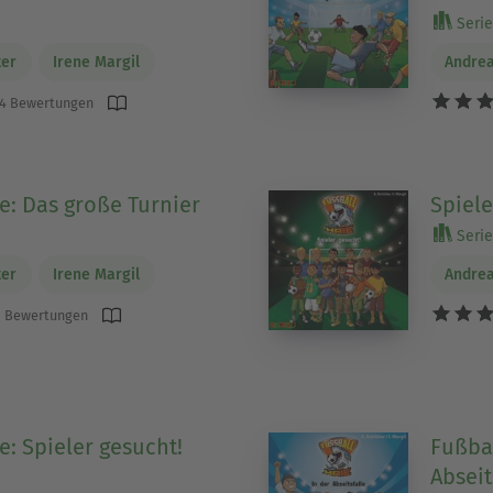
Serie 
ter
Irene Margil
Andrea
4 Bewertungen
e: Das große Turnier
Spiele
Serie 
ter
Irene Margil
Andrea
 Bewertungen
e: Spieler gesucht!
Fußbal
Abseit