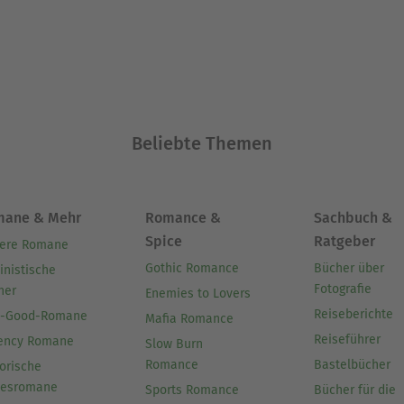
Beliebte Themen
mane & Mehr
Romance &
Sachbuch &
Spice
Ratgeber
ere Romane
Gothic Romance
Bücher über
inistische
Fotografie
her
Enemies to Lovers
Reiseberichte
l-Good-Romane
Mafia Romance
Reiseführer
ency Romane
Slow Burn
Romance
Bastelbücher
orische
besromane
Sports Romance
Bücher für die