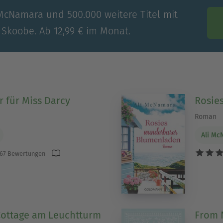
 McNamara und 500.000 weitere Titel mit
 Skoobe. Ab 12,99 € im Monat.
 für Miss Darcy
Rosie
Roman
Ali M
67 Bewertungen
Cottage am Leuchtturm
From N