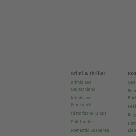
Krimi & Thriller
Ro
Krimis aus
Que
Deutschland
Fem
Krimis aus
Büc
Frankreich
Fee
Historische Krimis
Reg
Politthriller
Hist
Romantic Suspense
Lie