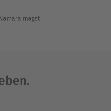
McNamara magst
leben.