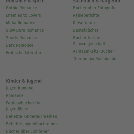
Romance & Spice
Sachbuch & Ratgeber
Gothic Romance
Bücher über Fotografie
Enemies to Lovers
Reiseberichte
Mafia Romance
Reiseführer
Slow Burn Romance
Bastelbücher
Sports Romance
Bücher für die
Schwangerschaft
Dark Romance
Achtsamkeits-Bücher
Erotische Literatur
Thermomix Kochbücher
Kinder & Jugend
Jugendromane
Romance
Fantasybücher für
Jugendliche
Beliebte Kinderbuchreihen
Beliebte Jugendbuchreihen
Bücher über Einhörner