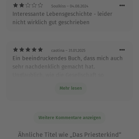
Soulkiss
– 04.08.2024
Interessante Lebensgeschichte - leider
nicht wirklich gut geschrieben
caotina
– 31.01.2025
Ein beeindruckendes Buch, dass mich auch
sehr nachdenklich gemacht hat.
Unglaublich, wie die Gesellschaft so
"funktioniert " oder eben nicht. Hat die
Mehr lesen
Kirche wirklich etwas mit Gott zu tun?
Weitere Kommentare anzeigen
Ähnliche Titel wie „Das Priesterkind“