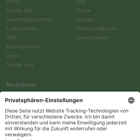
Preise
Jobs
Skoobe App
Presse
Geschenkgutscheine
Verlage
Code einlösen
Partnerprogramm
Hilfe
Firmenkunden
Barrierefreiheit
Login
Skoobe liest
Rechtliches
Datenschutz
AGB
Informationen nach Data
Act
Verträge hier kündigen
Impressum