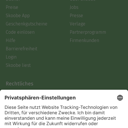
Preise
Jobs
Skoobe App
Presse
Geschenkgutscheine
Verlage
Code einlösen
Partnerprogramm
Hilfe
Firmenkunden
Barrierefreiheit
Login
Skoobe liest
Rechtliches
Datenschutz
AGB
Informationen nach Data
Act
Verträge hier kündigen