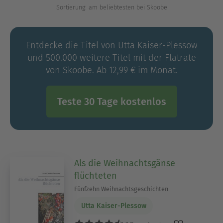
Sortierung: am beliebtesten bei Skoobe
Entdecke die Titel von Utta Kaiser-Plessow
und 500.000 weitere Titel mit der Flatrate
von Skoobe. Ab 12,99 € im Monat.
Teste 30 Tage kostenlos
Als die Weihnachtsgänse
flüchteten
Fünfzehn Weihnachtsgeschichten
Utta Kaiser-Plessow