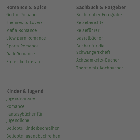
Romance & Spice
Sachbuch & Ratgeber
Gothic Romance
Bücher über Fotografie
Enemies to Lovers
Reiseberichte
Mafia Romance
Reiseführer
Slow Burn Romance
Bastelbücher
Sports Romance
Bücher für die
Schwangerschaft
Dark Romance
Achtsamkeits-Bücher
Erotische Literatur
Thermomix Kochbücher
Kinder & Jugend
Jugendromane
Romance
Fantasybücher für
Jugendliche
Beliebte Kinderbuchreihen
Beliebte Jugendbuchreihen