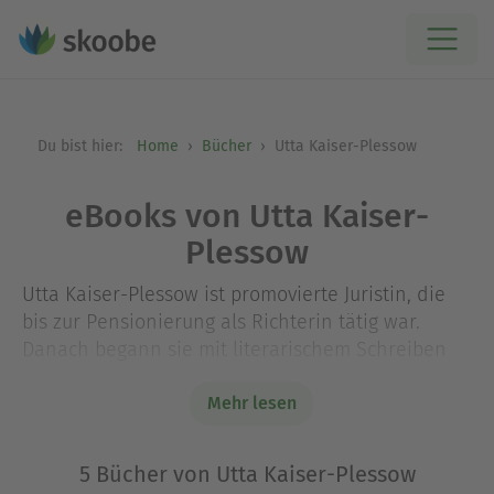
Du bist hier:
Home
Bücher
Utta Kaiser-Plessow
eBooks von Utta Kaiser-
Plessow
Utta Kaiser-Plessow ist promovierte Juristin, die
bis zur Pensionierung als Richterin tätig war.
Danach begann sie mit literarischem Schreiben
und veröffentlichte Kurzgeschichten in
verschiedenen Anthologien. Sie hat drei
Mehr lesen
erwachsene Kinder und lebt mit ihrem Ehemann
in Köln.
5 Bücher von Utta Kaiser-Plessow